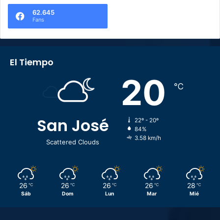
62.645
Fans
El Tiempo
20
℃
San José
22º - 20º
84%
3.58 km/h
Scattered Clouds
26
26
26
26
28
℃
℃
℃
℃
℃
Sáb
Dom
Lun
Mar
Mié