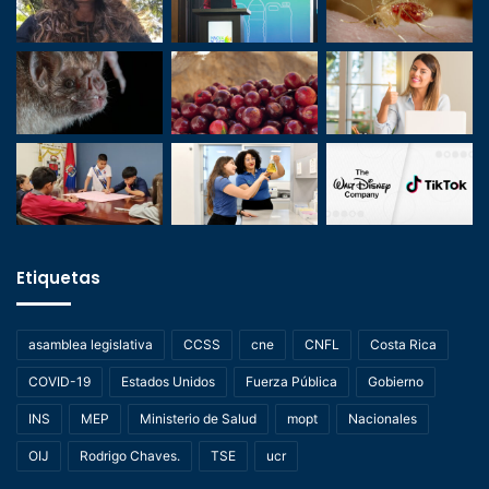
Etiquetas
asamblea legislativa
CCSS
cne
CNFL
Costa Rica
COVID-19
Estados Unidos
Fuerza Pública
Gobierno
INS
MEP
Ministerio de Salud
mopt
Nacionales
OIJ
Rodrigo Chaves.
TSE
ucr