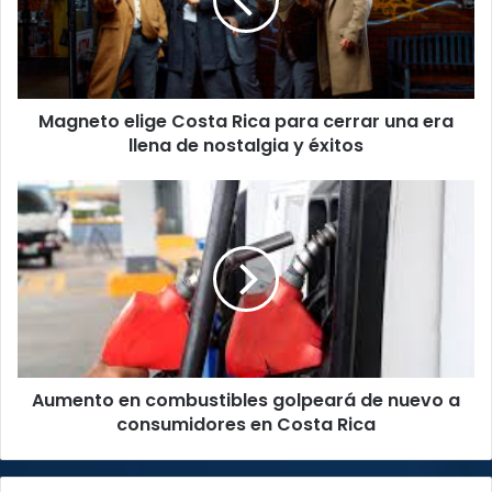
para
cerrar
una
era
llena
Magneto elige Costa Rica para cerrar una era
de
nostalgia
llena de nostalgia y éxitos
y
éxitos
Aumento
en
combustibles
golpeará
de
nuevo
a
consumidores
en
Aumento en combustibles golpeará de nuevo a
Costa
Rica
consumidores en Costa Rica