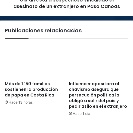
en
asesinato de un extranjero en Paso Canoas
Paso
Canoas
Publicaciones relacionadas
Más de 1.150 familias
Influencer opositora al
sostienen la producción
chavismo asegura que
de papa en Costa Rica
persecución política la
obligó a salir del país y
Hace 13 horas
pedir asilo en el extranjero
Hace 1 día