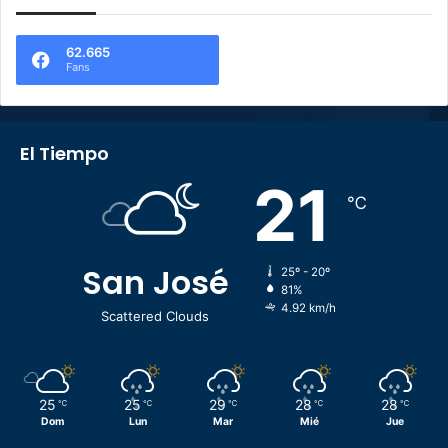
62.665
Fans
El Tiempo
21
℃
San José
25º - 20º
81%
4.92 km/h
Scattered Clouds
25
25
29
28
28
℃
℃
℃
℃
℃
Dom
Lun
Mar
Mié
Jue