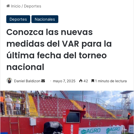
Inicio
/
Deportes
Deportes
Nacionales
Conozca las nuevas
medidas del VAR para la
última fecha del torneo
nacional
Send
Daniel Baldizon
mayo 7, 2025
42
1 minuto de lectura
an
email