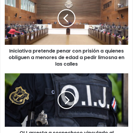
pretende
penar
con
prisión
a
quienes
obliguen
a
Iniciativa pretende penar con prisión a quienes
menores
de
obliguen a menores de edad a pedir limosna en
edad
las calles
a
pedir
OIJ
limosna
arresta
en
a
las
sospechoso
calles
vinculado
al
asesinato
de
un
OIJ arresta a sospechoso vinculado al
extranjero