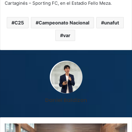
Cartaginés – Sporting FC, en el Estadio Fello Meza.
C25
Campeonato Nacional
unafut
var
Daniel Baldizon
Iniciativa