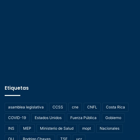
Etiquetas
asamblea legislativa
CCSS
cne
CNFL
Costa Rica
COVID-19
Estados Unidos
Fuerza Pública
Gobierno
INS
MEP
Ministerio de Salud
mopt
Nacionales
OIJ
Rodrigo Chaves.
TSE
ucr