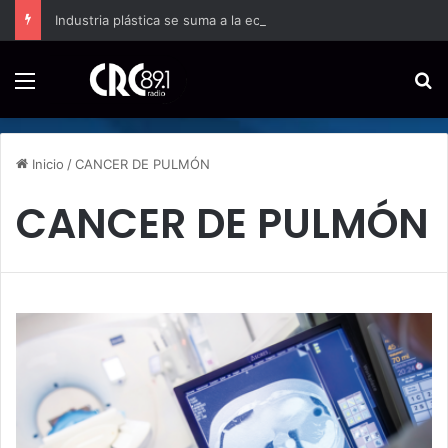
Industria plástica se suma a la economía circular
Menú
B
Inicio
/
CANCER DE PULMÓN
CANCER DE PULMÓN