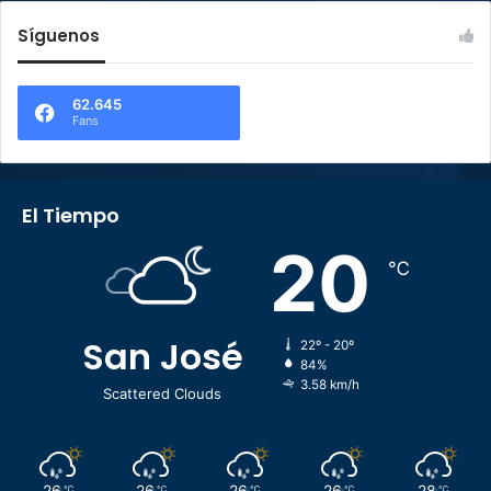
Síguenos
62.645
Fans
El Tiempo
20
℃
San José
22º - 20º
84%
3.58 km/h
Scattered Clouds
26
26
26
26
28
℃
℃
℃
℃
℃