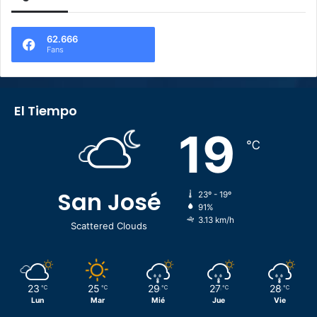
62.666
Fans
El Tiempo
19
℃
San José
23º - 19º
91%
3.13 km/h
Scattered Clouds
23
25
29
27
28
℃
℃
℃
℃
℃
Lun
Mar
Mié
Jue
Vie