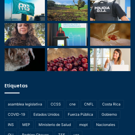
Etiquetas
asamblea legislativa
CCSS
cne
CNFL
Costa Rica
COVID-19
Estados Unidos
Fuerza Pública
Gobierno
INS
MEP
Ministerio de Salud
mopt
Nacionales
OIJ
Rodrigo Chaves.
TSE
ucr