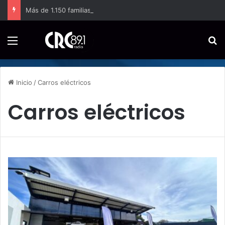
Más de 1.150 familias sostienen la producción de papa en Costa Rica
Menú
B
Inicio
/
Carros eléctricos
Carros eléctricos