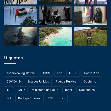
Etiquetas
asamblea legislativa
CCSS
cne
CNFL
Costa Rica
COVID-19
Estados Unidos
Fuerza Pública
Gobierno
INS
MEP
Ministerio de Salud
mopt
Nacionales
OIJ
Rodrigo Chaves.
TSE
ucr