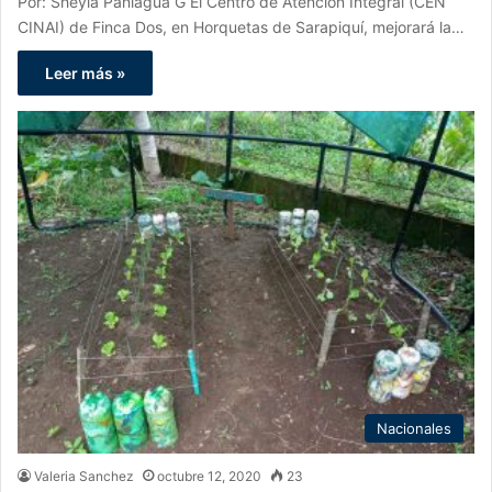
Por: Sheyla Paniagua G El Centro de Atención Integral (CEN
CINAI) de Finca Dos, en Horquetas de Sarapiquí, mejorará la…
Leer más »
Nacionales
Valeria Sanchez
octubre 12, 2020
23