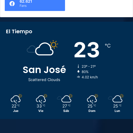
62.621
Fans
El Tiempo
23
℃
San José
23º - 21º
80%
4.02 km/h
Scattered Clouds
22
33
27
25
25
℃
℃
℃
℃
℃
Jue
Vie
Sáb
Dom
Lun