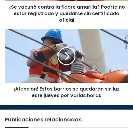
¿Se vacunó contra la fiebre amarilla? Podría no
registrado
y
estar registrado y quedarse sin certificado
quedarse
oficial
sin
certificado
¡Atención!
oficial
Estos
barrios
se
quedarán
sin
luz
este
jueves
¡Atención! Estos barrios se quedarán sin luz
por
varias
este jueves por varias horas
horas
Publicaciones relacionadas