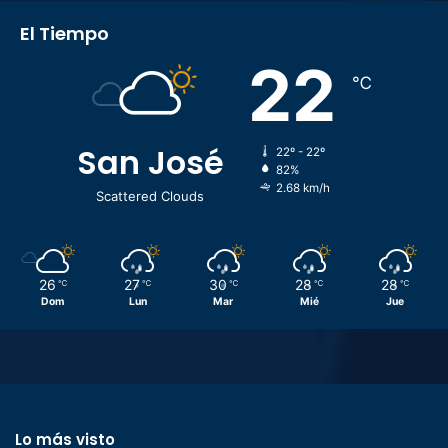
El Tiempo
22
℃
San José
22º - 22º
82%
2.68 km/h
Scattered Clouds
26
27
30
28
28
℃
℃
℃
℃
℃
Dom
Lun
Mar
Mié
Jue
Lo más visto