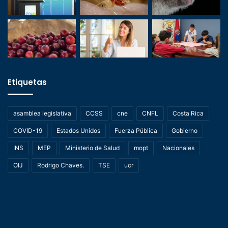
Etiquetas
asamblea legislativa
CCSS
cne
CNFL
Costa Rica
COVID-19
Estados Unidos
Fuerza Pública
Gobierno
INS
MEP
Ministerio de Salud
mopt
Nacionales
OIJ
Rodrigo Chaves.
TSE
ucr