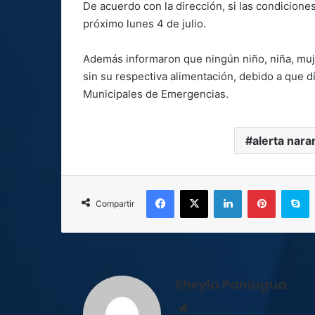
De acuerdo con la dirección, si las condicione
próximo lunes 4 de julio.
Además informaron que ningún niño, niña, muj
sin su respectiva alimentación, debido a que d
Municipales de Emergencias.
alerta nara
Facebook
X
LinkedIn
Pinterest
S
Compartir
Sheyla Paniagua
Sitio