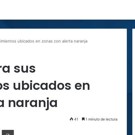
cimientos ubicados en zonas con alerta naranja
ra sus
os ubicados en
a naranja
41
1 minuto de lectura
ger
ompartir por correo electrónico
Imprimir