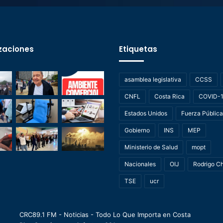
zaciones
Etiquetas
asamblea legislativa
CCSS
CNFL
Costa Rica
COVID-
Estados Unidos
Fuerza Pública
Gobierno
INS
MEP
Ministerio de Salud
mopt
Nacionales
OIJ
Rodrigo C
TSE
ucr
CRC89.1 FM - Noticias - Todo Lo Que Importa en Costa