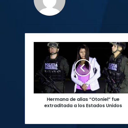
web
Hermana
de
alias
“Otoniel”
fue
extraditada
a
los
Estados
Hermana de alias “Otoniel” fue
Unidos
extraditada a los Estados Unidos