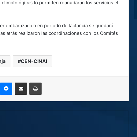
s climatológicas lo permiten reanudarán los servicios el
er embarazada o en periodo de lactancia se quedará
ías atrás realizaron las coordinaciones con los Comités
nja
CEN-CINAI
kype
Messenger
Compartir por correo electrónico
Imprimir