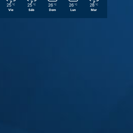
25
25
26
26
28
℃
℃
℃
℃
℃
Vie
Sáb
Dom
Lun
Mar