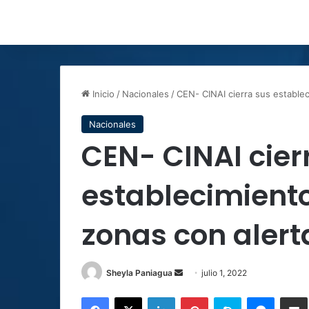
Inicio
/
Nacionales
/
CEN- CINAI cierra sus estable
Nacionales
CEN- CINAI cier
establecimient
zonas con alert
Send
Sheyla Paniagua
julio 1, 2022
an
Facebook
X
LinkedIn
Pinterest
Skype
Messen
C
email