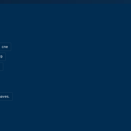
cne
19
haves.