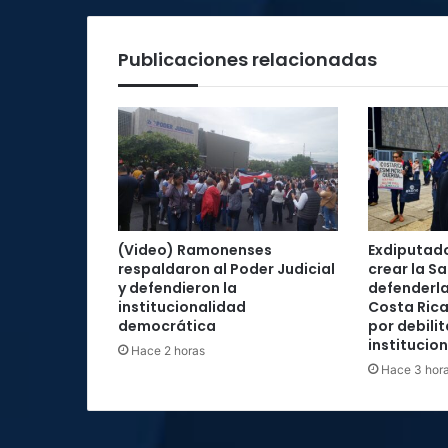
Publicaciones relacionadas
(Video) Ramonenses
Exdiputad
respaldaron al Poder Judicial
crear la Sa
y defendieron la
defenderla
institucionalidad
Costa Rica
democrática
por debilit
institucio
Hace 2 horas
Hace 3 hor