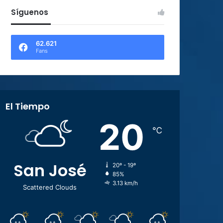
Síguenos
62.621
Fans
El Tiempo
20
℃
San José
20º - 19º
85%
3.13 km/h
Scattered Clouds