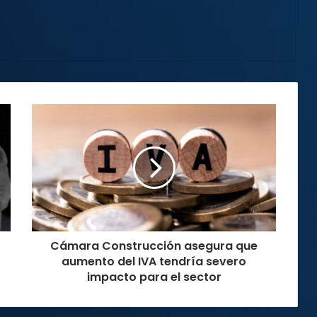
Cámara
Construcción
asegura
que
aumento
del
IVA
tendría
severo
Cámara Construcción asegura que
impacto
para
aumento del IVA tendría severo
el
impacto para el sector
sector