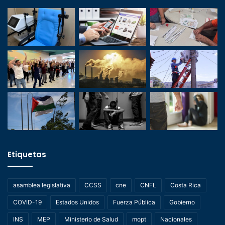
Etiquetas
asamblea legislativa
CCSS
cne
CNFL
Costa Rica
COVID-19
Estados Unidos
Fuerza Pública
Gobierno
INS
MEP
Ministerio de Salud
mopt
Nacionales