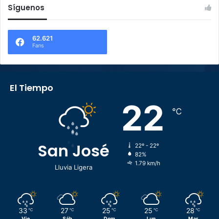
Síguenos
62.621
Fans
El Tiempo
22
℃
San José
22º - 22º
82%
1.79 km/h
Lluvia Ligera
33
27
25
25
28
℃
℃
℃
℃
℃
Vie
Sáb
Dom
Lun
Mar