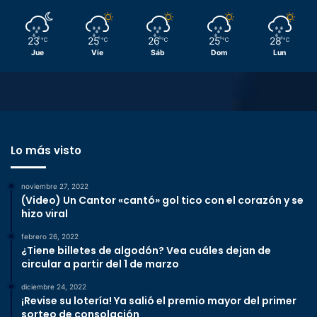
23
25
26
25
28
℃
℃
℃
℃
℃
Jue
Vie
Sáb
Dom
Lun
Lo más visto
noviembre 27, 2022
(Video) Un Cantor «cantó» gol tico con el corazón y se
hizo viral
febrero 26, 2022
¿Tiene billetes de algodón? Vea cuáles dejan de
circular a partir del 1 de marzo
diciembre 24, 2022
¡Revise su lotería! Ya salió el premio mayor del primer
sorteo de consolación