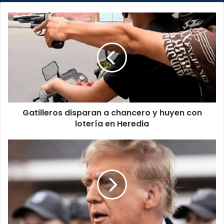
Gatilleros
disparan
a
chancero
y
huyen
con
lotería
en
Gatilleros disparan a chancero y huyen con
Heredia
lotería en Heredia
Trump
advierte
que
el
espacio
aéreo
de
Venezuela