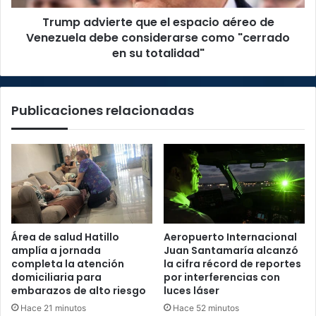
debe
Trump advierte que el espacio aéreo de
considerarse
como
Venezuela debe considerarse como "cerrado
"cerrado
en su totalidad"
en
su
totalidad"
Publicaciones relacionadas
Área de salud Hatillo
Aeropuerto Internacional
amplía a jornada
Juan Santamaría alcanzó
completa la atención
la cifra récord de reportes
domiciliaria para
por interferencias con
embarazos de alto riesgo
luces láser
Hace 21 minutos
Hace 52 minutos