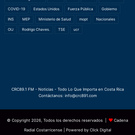
COVID-19
Estados Unidos
Fuerza Pública
Gobierno
INS
MEP
Ministerio de Salud
mopt
Nacionales
OIJ
Rodrigo Chaves.
TSE
ucr
CRC89.1 FM - Noticias - Todo Lo Que Importa en Costa Rica
Contáctanos: info@crc891.com
© Copyright 2026, Todos los derechos reservados |
Cadena
Radial Costarricense
| Powered by
Click Digital