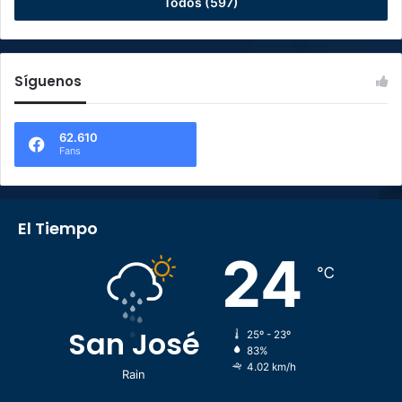
Todos (597)
Síguenos
62.610
Fans
El Tiempo
24
℃
San José
25º - 23º
83%
4.02 km/h
Rain