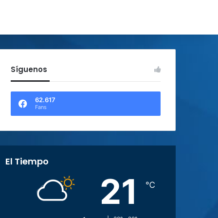
Síguenos
62.617
Fans
El Tiempo
21
℃