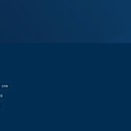
cne
19