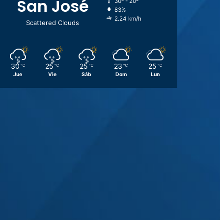
San José
30º - 20º
83%
2.24 km/h
Scattered Clouds
30
25
25
23
25
℃
℃
℃
℃
℃
Jue
Vie
Sáb
Dom
Lun