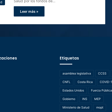
Salud por los fondos de…
ud
Leer más »
zaciones
Etiquetas
asamblea legislativa
CCSS
CNFL
Costa Rica
COVID-
Estados Unidos
Fuerza Pública
Gobierno
INS
MEP
Ministerio de Salud
mopt