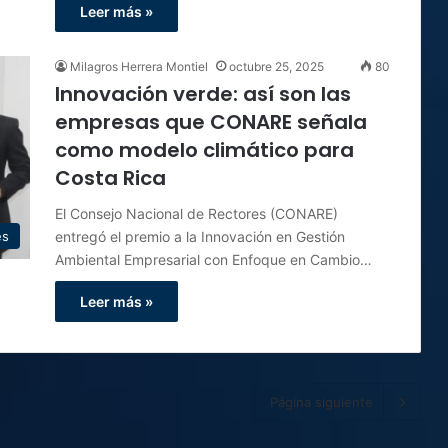
Leer más »
Milagros Herrera Montiel
octubre 25, 2025
80
Innovación verde: así son las
empresas que CONARE señala
como modelo climático para
Costa Rica
El Consejo Nacional de Rectores (CONARE)
entregó el premio a la Innovación en Gestión
es
Ambiental Empresarial con Enfoque en Cambio…
Leer más »
Página siguiente