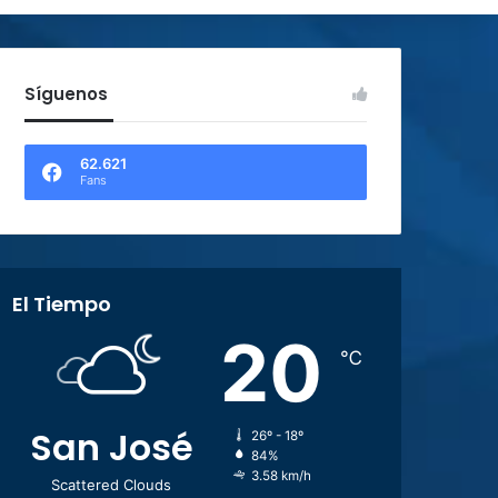
Síguenos
62.621
Fans
El Tiempo
20
℃
San José
26º - 18º
84%
3.58 km/h
Scattered Clouds