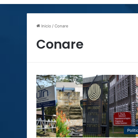
Inicio
/
Conare
Conare
Políti