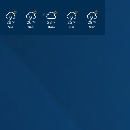
26
26
28
25
29
℃
℃
℃
℃
℃
Vie
Sáb
Dom
Lun
Mar