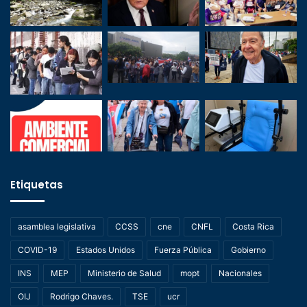
Etiquetas
asamblea legislativa
CCSS
cne
CNFL
Costa Rica
COVID-19
Estados Unidos
Fuerza Pública
Gobierno
INS
MEP
Ministerio de Salud
mopt
Nacionales
OIJ
Rodrigo Chaves.
TSE
ucr