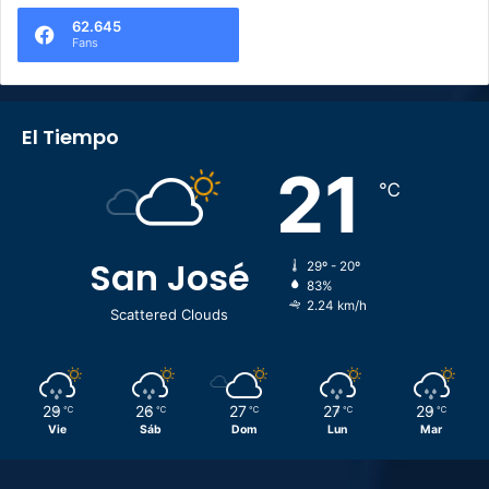
62.645
Fans
El Tiempo
21
℃
San José
29º - 20º
83%
2.24 km/h
Scattered Clouds
29
26
27
27
29
℃
℃
℃
℃
℃
Vie
Sáb
Dom
Lun
Mar