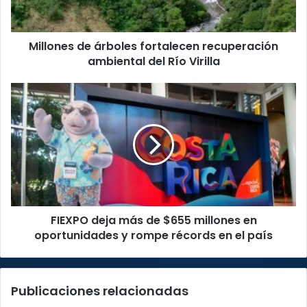
del
Río
Virilla
Millones de árboles fortalecen recuperación
ambiental del Río Virilla
FIEXPO
deja
más
de
$655
millones
en
oportunidades
y
FIEXPO deja más de $655 millones en
rompe
récords
oportunidades y rompe récords en el país
en
el
país
Publicaciones relacionadas