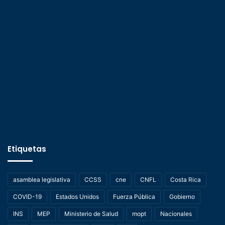
Etiquetas
asamblea legislativa
CCSS
cne
CNFL
Costa Rica
COVID-19
Estados Unidos
Fuerza Pública
Gobierno
INS
MEP
Ministerio de Salud
mopt
Nacionales