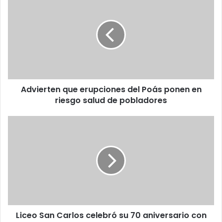
que
erupciones
del
Poás
ponen
en
riesgo
salud
Advierten que erupciones del Poás ponen en
de
pobladores
riesgo salud de pobladores
Liceo
San
Carlos
celebró
su
70
aniversario
con
homenaje
Liceo San Carlos celebró su 70 aniversario con
a