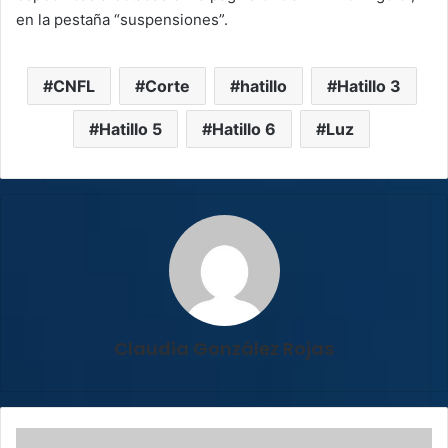
en la pestaña “suspensiones”.
CNFL
Corte
hatillo
Hatillo 3
Hatillo 5
Hatillo 6
Luz
Claudia González Rojas
Advierten