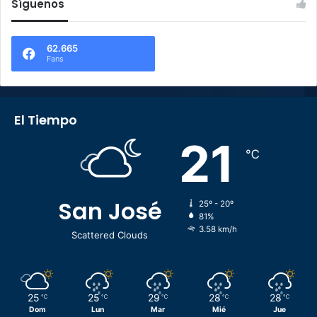
Síguenos
62.665
Fans
El Tiempo
21
℃
San José
25º - 20º
81%
3.58 km/h
Scattered Clouds
25
25
29
28
28
℃
℃
℃
℃
℃
Dom
Lun
Mar
Mié
Jue