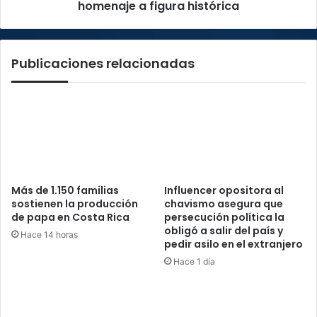
figura
homenaje a figura histórica
histórica
Publicaciones relacionadas
Más de 1.150 familias
Influencer opositora al
sostienen la producción
chavismo asegura que
de papa en Costa Rica
persecución política la
obligó a salir del país y
Hace 14 horas
pedir asilo en el extranjero
Hace 1 día