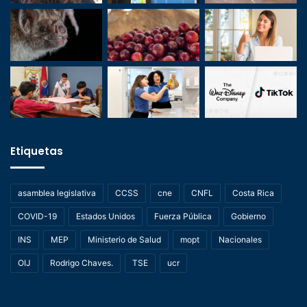
Etiquetas
asamblea legislativa
CCSS
cne
CNFL
Costa Rica
COVID-19
Estados Unidos
Fuerza Pública
Gobierno
INS
MEP
Ministerio de Salud
mopt
Nacionales
OIJ
Rodrigo Chaves.
TSE
ucr