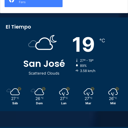
Fans
El Tiempo
19
℃
San José
27º - 19º
89%
3.58 km/h
Scattered Clouds
27
26
27
27
26
℃
℃
℃
℃
℃
Sáb
Dom
Lun
Mar
Mié