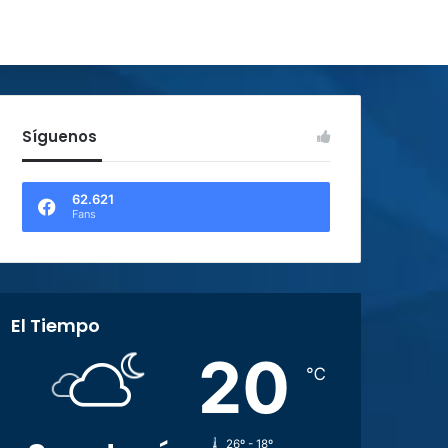
Síguenos
62.621
Fans
El Tiempo
20
℃
26º - 18º