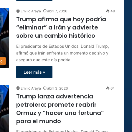
Emilio Araya
abril 7, 2026
49
Trump afirma que hoy podría
“eliminar” a Irán y advierte
sobre un cambio histórico
El presidente de Estados Unidos, Donald Trump,
afirmó que Irán enfrenta un momento decisivo y
aseguró que este día podría…
do
Leer más »
Emilio Araya
abril 3, 2026
64
Trump lanza advertencia
petrolera: promete reabrir
Ormuz y “hacer una fortuna”
para el mundo
El presidente de Estados Unidos, Donald Trump,