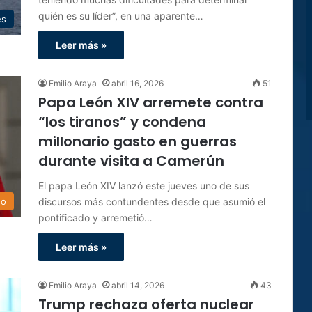
quién es su líder”, en una aparente…
es
Leer más »
Emilio Araya
abril 16, 2026
51
Papa León XIV arremete contra
“los tiranos” y condena
millonario gasto en guerras
durante visita a Camerún
El papa León XIV lanzó este jueves uno de sus
discursos más contundentes desde que asumió el
do
pontificado y arremetió…
Leer más »
Emilio Araya
abril 14, 2026
43
Trump rechaza oferta nuclear