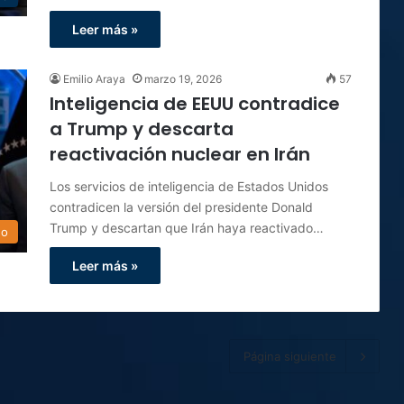
Leer más »
Emilio Araya
marzo 19, 2026
57
Inteligencia de EEUU contradice
a Trump y descarta
reactivación nuclear en Irán
Los servicios de inteligencia de Estados Unidos
contradicen la versión del presidente Donald
Trump y descartan que Irán haya reactivado…
do
Leer más »
Página siguiente