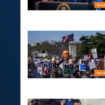
Mun
Mun