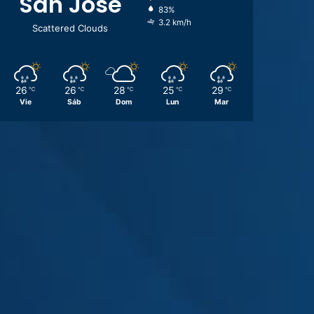
San José
83%
3.2 km/h
Scattered Clouds
26
26
28
25
29
℃
℃
℃
℃
℃
Vie
Sáb
Dom
Lun
Mar