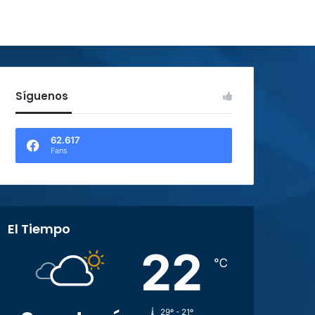
Síguenos
62.617
Fans
El Tiempo
22
℃
29º - 21º