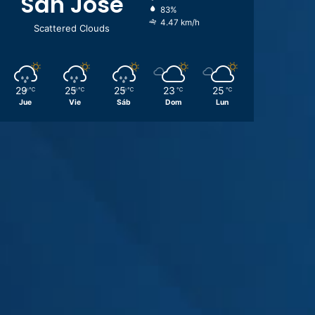
San José
83%
4.47 km/h
Scattered Clouds
29
25
25
23
25
℃
℃
℃
℃
℃
Jue
Vie
Sáb
Dom
Lun