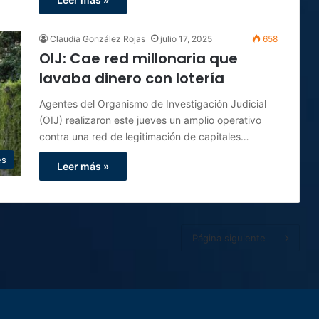
Claudia González Rojas
julio 17, 2025
658
OIJ: Cae red millonaria que
lavaba dinero con lotería
Agentes del Organismo de Investigación Judicial
(OIJ) realizaron este jueves un amplio operativo
contra una red de legitimación de capitales…
es
Leer más »
Página siguiente