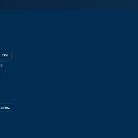
cne
19
haves.