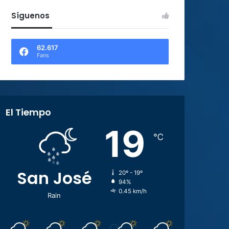
Síguenos
62.617
Fans
El Tiempo
19
℃
San José
20º - 19º
94%
0.45 km/h
Rain