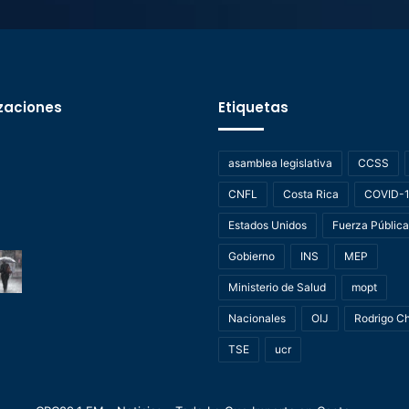
zaciones
Etiquetas
asamblea legislativa
CCSS
CNFL
Costa Rica
COVID-
Estados Unidos
Fuerza Pública
Gobierno
INS
MEP
Ministerio de Salud
mopt
Nacionales
OIJ
Rodrigo C
TSE
ucr