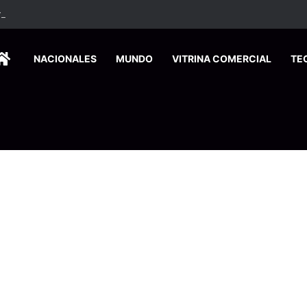
etros impulsará avance de la carretera hacia San Carlos
HOME
NACIONALES
MUNDO
VITRINA COMERCIAL
TE