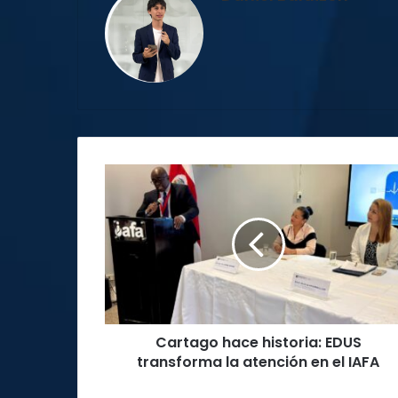
Cartago
hace
historia:
EDUS
transforma
la
atención
en
el
Cartago hace historia: EDUS
IAFA
transforma la atención en el IAFA