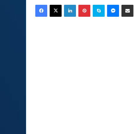
an
Facebook
X
LinkedIn
Pinterest
Skype
Messen
C
email