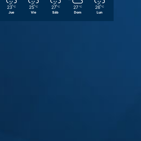
23
25
27
27
26
℃
℃
℃
℃
℃
Jue
Vie
Sáb
Dom
Lun