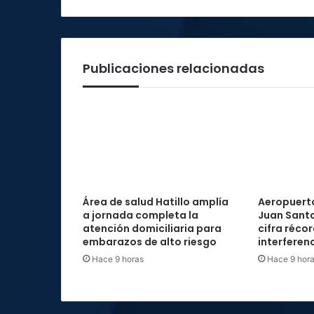
Publicaciones relacionadas
Área de salud Hatillo amplía
Aeropuerto
a jornada completa la
Juan Santa
atención domiciliaria para
cifra réco
embarazos de alto riesgo
interferenc
Hace 9 horas
Hace 9 hor