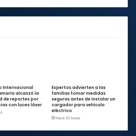
la
zona
sur
 Internacional
Expertos advierten a las
maría alcanzó la
familias tomar medidas
rd de reportes por
seguras antes de instalar un
ias con luces láser
cargador para vehículo
eléctrico
as
Hace 10 horas