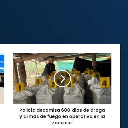
Policía
decomisa
600
kilos
de
droga
y
armas
de
Policía decomisa 600 kilos de droga
fuego
en
y armas de fuego en operativo en la
operativo
zona sur
en