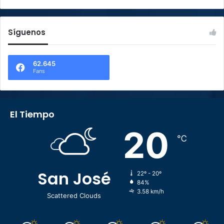
Síguenos
62.645
Fans
El Tiempo
20
℃
San José
22º - 20º
84%
3.58 km/h
Scattered Clouds