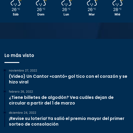
26
26
26
26
28
℃
℃
℃
℃
℃
Sáb
Dom
Lun
Mar
Mié
Lo más visto
noviembre 27, 2022
(Video) Un Cantor «cantó» gol tico con el corazón y se
hizo viral
febrero 26, 2022
¿Tiene billetes de algodón? Vea cuáles dejan de
circular a partir del 1 de marzo
diciembre 24, 2022
¡Revise su lotería! Ya salió el premio mayor del primer
sorteo de consolación