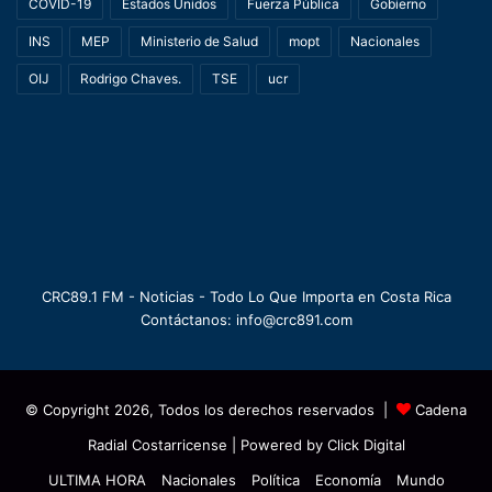
COVID-19
Estados Unidos
Fuerza Pública
Gobierno
INS
MEP
Ministerio de Salud
mopt
Nacionales
OIJ
Rodrigo Chaves.
TSE
ucr
CRC89.1 FM - Noticias - Todo Lo Que Importa en Costa Rica
Contáctanos: info@crc891.com
© Copyright 2026, Todos los derechos reservados |
Cadena
Radial Costarricense
| Powered by
Click Digital
ULTIMA HORA
Nacionales
Política
Economía
Mundo