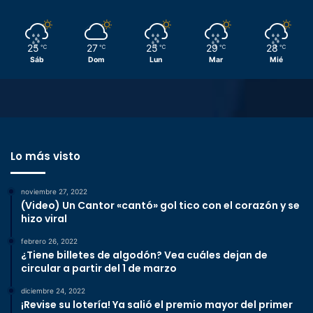
25
27
25
29
28
℃
℃
℃
℃
℃
Sáb
Dom
Lun
Mar
Mié
Lo más visto
noviembre 27, 2022
(Video) Un Cantor «cantó» gol tico con el corazón y se
hizo viral
febrero 26, 2022
¿Tiene billetes de algodón? Vea cuáles dejan de
circular a partir del 1 de marzo
diciembre 24, 2022
¡Revise su lotería! Ya salió el premio mayor del primer