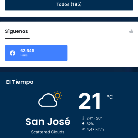
Todos (185)
Síguenos
62.645
Fans
El Tiempo
21
℃
San José
24º - 20º
82%
4.47 km/h
Scattered Clouds