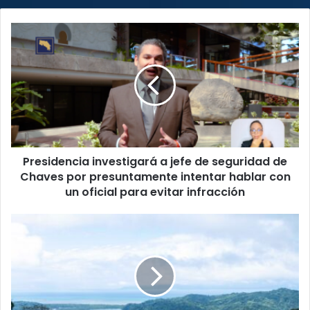
Presidencia
investigará
a
jefe
de
seguridad
de
Chaves
por
Presidencia investigará a jefe de seguridad de
presuntamente
intentar
Chaves por presuntamente intentar hablar con
hablar
un oficial para evitar infracción
con
un
¡Dónde
oficial
el
para
mar
evitar
besa
infracción
la
naturaleza!
Campaña