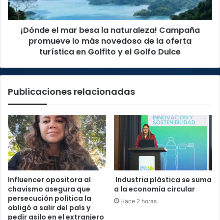
promueve
lo
¡Dónde el mar besa la naturaleza! Campaña
más
novedoso
promueve lo más novedoso de la oferta
de
turística en Golfito y el Golfo Dulce
la
oferta
turística
Publicaciones relacionadas
en
Golfito
y
el
Golfo
Dulce
Influencer opositora al
Industria plástica se suma
chavismo asegura que
a la economía circular
persecución política la
Hace 2 horas
obligó a salir del país y
pedir asilo en el extranjero