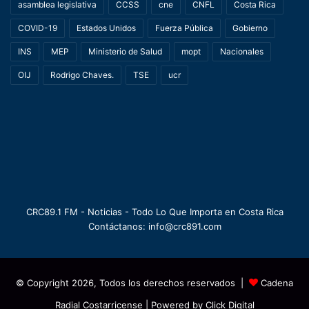
asamblea legislativa
CCSS
cne
CNFL
Costa Rica
COVID-19
Estados Unidos
Fuerza Pública
Gobierno
INS
MEP
Ministerio de Salud
mopt
Nacionales
OIJ
Rodrigo Chaves.
TSE
ucr
CRC89.1 FM - Noticias - Todo Lo Que Importa en Costa Rica
Contáctanos: info@crc891.com
© Copyright 2026, Todos los derechos reservados |
Cadena
Radial Costarricense
| Powered by
Click Digital