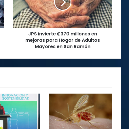
en
mejoras
para
Hogar
de
JPS invierte ₡370 millones en
Adultos
Mayores
mejoras para Hogar de Adultos
en
Mayores en San Ramón
San
Ramón