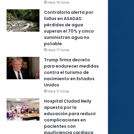
Hace 16 horas
Contraloría alerta por
fallas en ASADAS:
pérdidas de agua
superan el 70% y cinco
suministran agua no
potable
Hace 17 horas
Trump firma decreto
para endurecer medidas
contra el turismo de
nacimiento en Estados
Unidos
Hace 17 horas
Hospital Ciudad Neily
apuesta por la
educación para reducir
complicaciones en
pacientes con
insuficiencia cardiaca