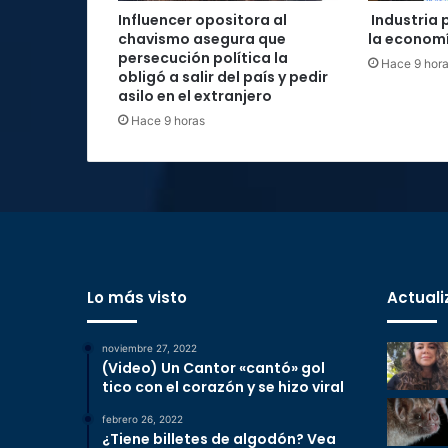
Influencer opositora al
Industria 
chavismo asegura que
la economí
persecución política la
Hace 9 hor
obligó a salir del país y pedir
asilo en el extranjero
Hace 9 horas
Lo más visto
Actuali
noviembre 27, 2022
(Video) Un Cantor «cantó» gol
tico con el corazón y se hizo viral
febrero 26, 2022
¿Tiene billetes de algodón? Vea