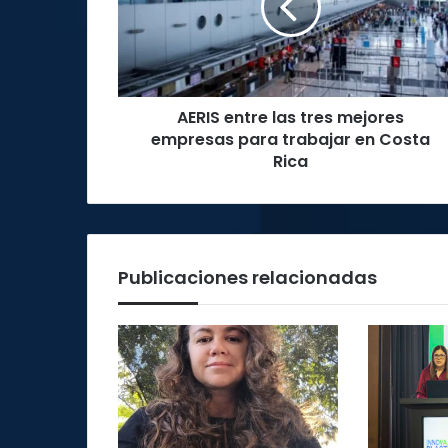
mejores
empresas
para
trabajar
en
AERIS entre las tres mejores
Costa
Rica
empresas para trabajar en Costa
Rica
Publicaciones relacionadas