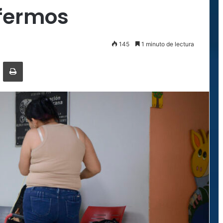
fermos
145
1 minuto de lectura
ger
ompartir por correo electrónico
Imprimir