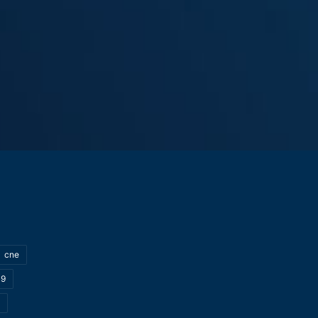
cne
19