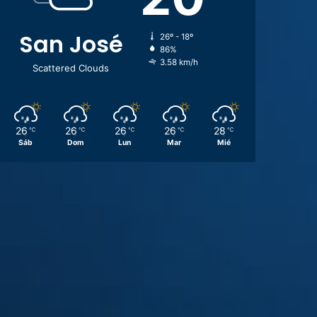
San José
26º - 18º
86%
3.58 km/h
Scattered Clouds
26
26
26
26
28
℃
℃
℃
℃
℃
Sáb
Dom
Lun
Mar
Mié