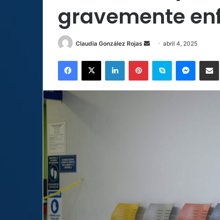
gravemente en
Send
Claudia González Rojas
abril 4, 2025
an
Facebook
X
LinkedIn
Pinterest
Skype
Messen
C
email