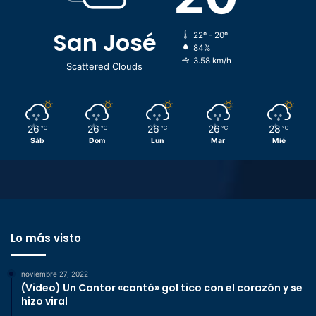
San José
22º - 20º
84%
3.58 km/h
Scattered Clouds
26
26
26
26
28
℃
℃
℃
℃
℃
Sáb
Dom
Lun
Mar
Mié
Lo más visto
noviembre 27, 2022
(Video) Un Cantor «cantó» gol tico con el corazón y se
hizo viral