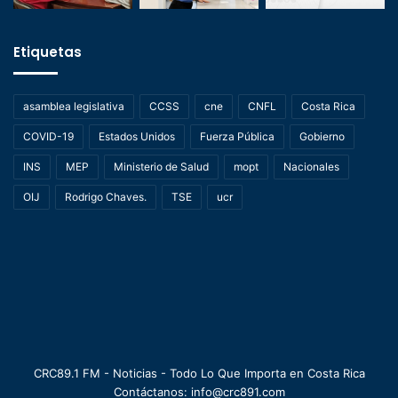
Etiquetas
asamblea legislativa
CCSS
cne
CNFL
Costa Rica
COVID-19
Estados Unidos
Fuerza Pública
Gobierno
INS
MEP
Ministerio de Salud
mopt
Nacionales
OIJ
Rodrigo Chaves.
TSE
ucr
CRC89.1 FM - Noticias - Todo Lo Que Importa en Costa Rica
Contáctanos: info@crc891.com