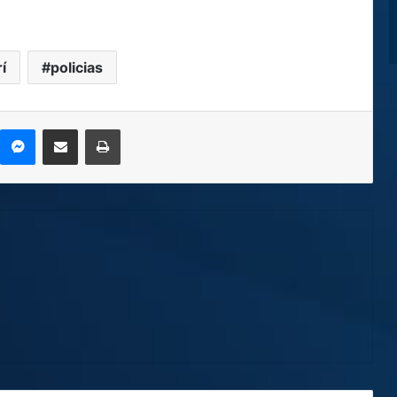
í
policias
kype
Messenger
Compartir por correo electrónico
Imprimir