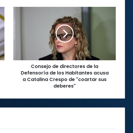
Consejo
de
directores
de
la
Defensoría
de
los
Habitantes
Consejo de directores de la
acusa
a
Defensoría de los Habitantes acusa
Catalina
a Catalina Crespo de "coartar sus
Crespo
deberes"
de
"coartar
sus
deberes"