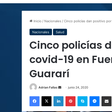
Inicio
/
Nacionales
/
Cinco policías dan positivo po
Nacionales
Salud
Cinco policías d
covid-19 en Fue
Guararí
Send
Adrian Fallas
junio 24, 2020
an
Facebook
X
LinkedIn
Pinterest
Skype
Messen
C
email