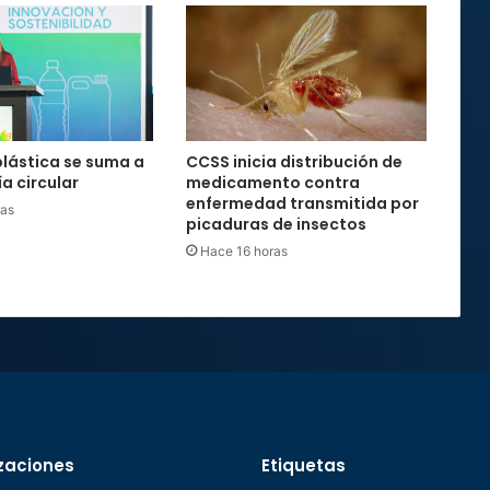
plástica se suma a
CCSS inicia distribución de
a circular
medicamento contra
enfermedad transmitida por
ras
picaduras de insectos
Hace 16 horas
zaciones
Etiquetas