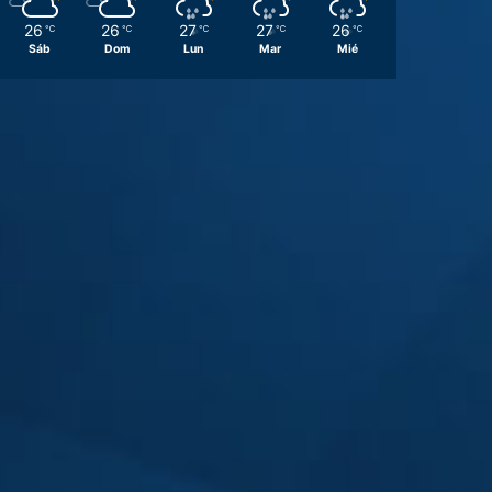
26
26
27
27
26
℃
℃
℃
℃
℃
Sáb
Dom
Lun
Mar
Mié