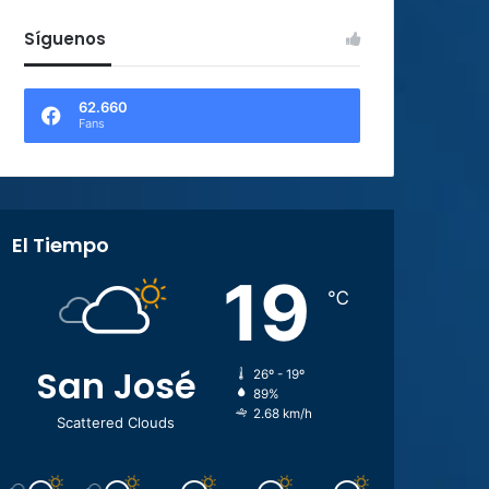
Síguenos
62.660
Fans
El Tiempo
19
℃
San José
26º - 19º
89%
2.68 km/h
Scattered Clouds