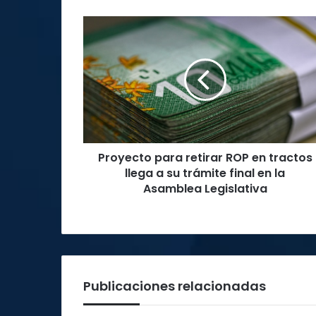
Proyecto
para
retirar
ROP
en
tractos
llega
a
su
Proyecto para retirar ROP en tractos
trámite
final
llega a su trámite final en la
en
Asamblea Legislativa
la
Asamblea
Legislativa
Publicaciones relacionadas