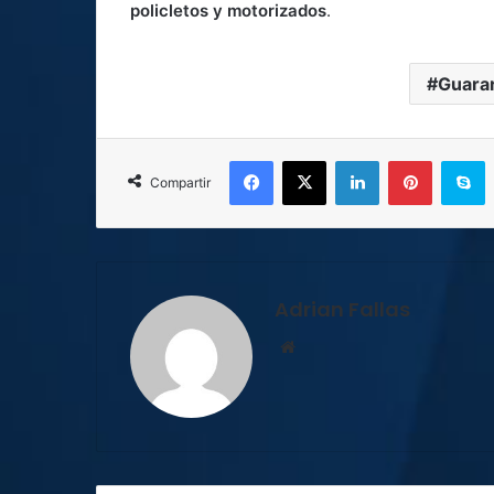
policletos y motorizados
.
Guarar
Facebook
X
LinkedIn
Pinterest
S
Compartir
Adrian Fallas
Sitio
web