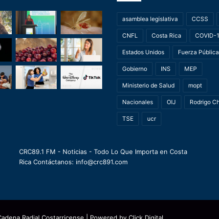
asamblea legislativa
CCSS
CNFL
Costa Rica
COVID-
Estados Unidos
Fuerza Pública
Gobierno
INS
MEP
Ministerio de Salud
mopt
Nacionales
OIJ
Rodrigo C
TSE
ucr
CRC89.1 FM - Noticias - Todo Lo Que Importa en Costa
Rica Contáctanos: info@crc891.com
Cadena Radial Costarricense
| Powered by
Click Digital