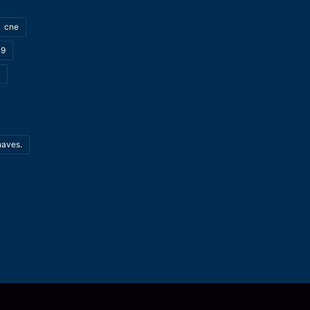
cne
19
haves.