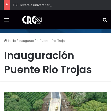
TSE llevará a universitarios herramientas para enfrentar la desinformación en redes sociales
Menú
B
Inicio
/
Inauguración Puente Rio Trojas
Inauguración
Puente Rio Trojas