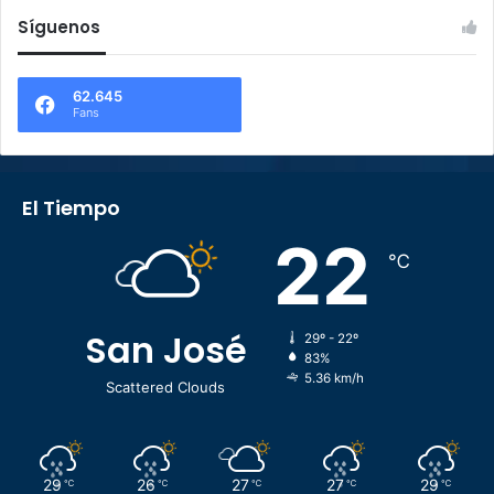
Síguenos
62.645
Fans
El Tiempo
22
℃
San José
29º - 22º
83%
5.36 km/h
Scattered Clouds
29
26
27
27
29
℃
℃
℃
℃
℃