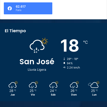
62.617
Fans
El Tiempo
18
℃
San José
28º - 18º
94%
2.24 km/h
Lluvia Ligera
28
25
24
26
25
℃
℃
℃
℃
℃
Jue
Vie
Sáb
Dom
Lun