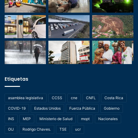
Etiquetas
asamblea legislativa
CCSS
cne
CNFL
Costa Rica
COVID-19
Estados Unidos
Fuerza Pública
Gobierno
INS
MEP
Ministerio de Salud
mopt
Nacionales
OIJ
Rodrigo Chaves.
TSE
ucr