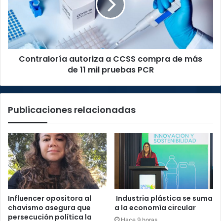
compra
de
más
de
11
Contraloría autoriza a CCSS compra de más
mil
pruebas
de 11 mil pruebas PCR
PCR
Publicaciones relacionadas
Influencer opositora al
Industria plástica se suma
chavismo asegura que
a la economía circular
persecución política la
Hace 9 horas