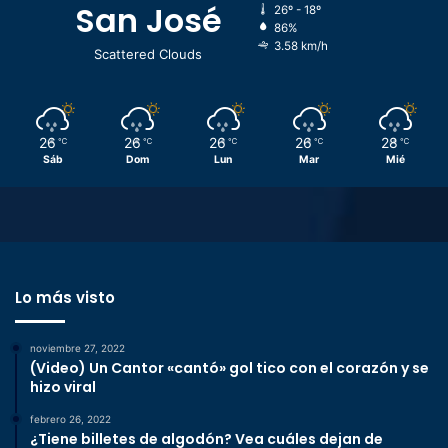
San José
26º - 18º
86%
3.58 km/h
Scattered Clouds
26
26
26
26
28
℃
℃
℃
℃
℃
Sáb
Dom
Lun
Mar
Mié
Lo más visto
noviembre 27, 2022
(Video) Un Cantor «cantó» gol tico con el corazón y se
hizo viral
febrero 26, 2022
¿Tiene billetes de algodón? Vea cuáles dejan de