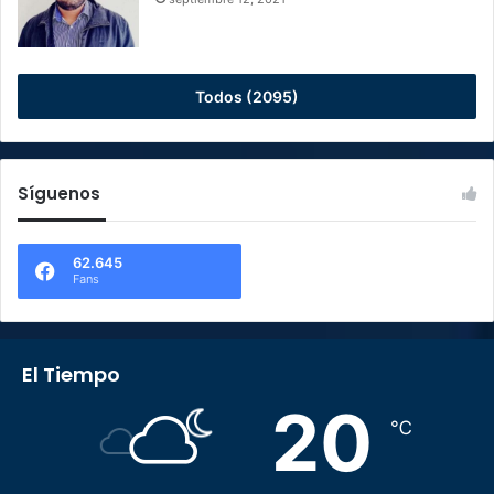
Todos (2095)
Síguenos
62.645
Fans
El Tiempo
20
℃