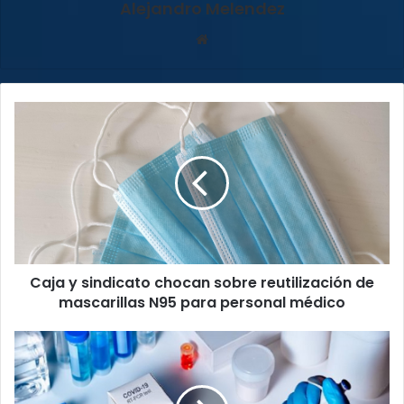
Alejandro Melendez
Sitio
web
Caja
y
sindicato
chocan
sobre
reutilización
de
mascarillas
N95
Caja y sindicato chocan sobre reutilización de
para
personal
mascarillas N95 para personal médico
médico
Contraloría
autoriza
a
CCSS