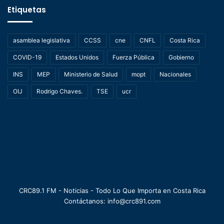
Etiquetas
asamblea legislativa
CCSS
cne
CNFL
Costa Rica
COVID-19
Estados Unidos
Fuerza Pública
Gobierno
INS
MEP
Ministerio de Salud
mopt
Nacionales
OIJ
Rodrigo Chaves.
TSE
ucr
CRC89.1 FM - Noticias - Todo Lo Que Importa en Costa Rica
Contáctanos: info@crc891.com