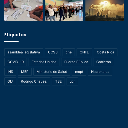
Etiquetas
asamblea legislativa
CCSS
cne
CNFL
Costa Rica
COVID-19
Estados Unidos
Fuerza Pública
Gobierno
INS
MEP
Ministerio de Salud
mopt
Nacionales
OIJ
Rodrigo Chaves.
TSE
ucr