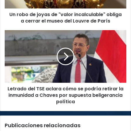
obliga
a
Un robo de joyas de "valor incalculable" obliga
cerrar
el
a cerrar el museo del Louvre de París
museo
del
Letrado
Louvre
del
de
TSE
París
aclara
cómo
se
podría
retirar
la
Letrado del TSE aclara cómo se podría retirar la
inmunidad
a
inmunidad a Chaves por supuesta beligerancia
Chaves
política
por
supuesta
beligerancia
Publicaciones relacionadas
política