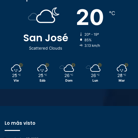
20
℃
San José
20º - 19º
85%
3.13 km/h
Scattered Clouds
25
25
26
26
28
℃
℃
℃
℃
℃
Vie
Sáb
Dom
Lun
Mar
Lo más visto