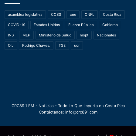
asamblea legislativa
CCSS
cne
CNFL
Costa Rica
COVID-19
Estados Unidos
Fuerza Pública
Gobierno
INS
MEP
Ministerio de Salud
mopt
Nacionales
OIJ
Rodrigo Chaves.
TSE
ucr
CRC89.1 FM - Noticias - Todo Lo Que Importa en Costa Rica
Contáctanos: info@crc891.com