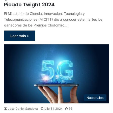
Picado Twight 2024
El‬‭ Ministerio‬‭ de‬‭ Ciencia,‬‭ Innovación,‬‭ Tecnología‬‭ y
‬Telecomunicaciones‬‭ (MICITT)‬‭ dio‬‭ a‬‭ conocer‬‭ este‬‭ martes‬‭ los‬‭
ganadores de‬‭ los‬ Premios‬‭ Clodomiro‬‭…
Leer más »
Nacionales
Jose Daniel Sandoval
julio 31, 2024
66