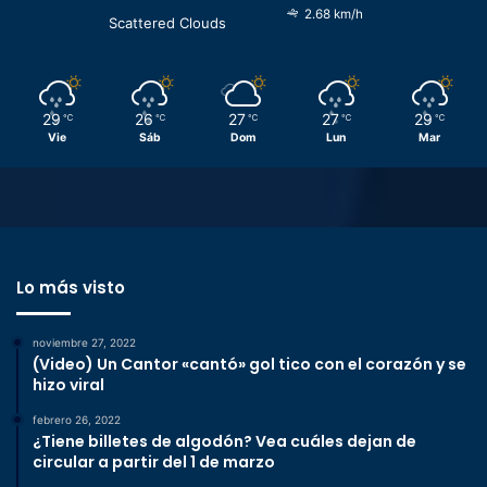
2.68 km/h
Scattered Clouds
29
26
27
27
29
℃
℃
℃
℃
℃
Vie
Sáb
Dom
Lun
Mar
Lo más visto
noviembre 27, 2022
(Video) Un Cantor «cantó» gol tico con el corazón y se
hizo viral
febrero 26, 2022
¿Tiene billetes de algodón? Vea cuáles dejan de
circular a partir del 1 de marzo