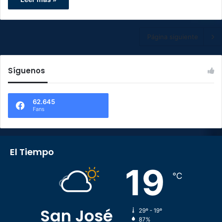
Página siguiente
Síguenos
62.645
Fans
El Tiempo
19
℃
San José
29º - 19º
87%