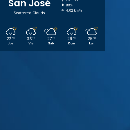
San José
23º - 21º
80%
4.02 km/h
Scattered Clouds
22
33
27
25
25
℃
℃
℃
℃
℃
Jue
Vie
Sáb
Dom
Lun