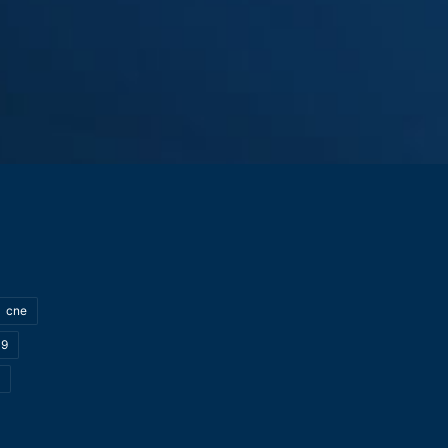
cne
19