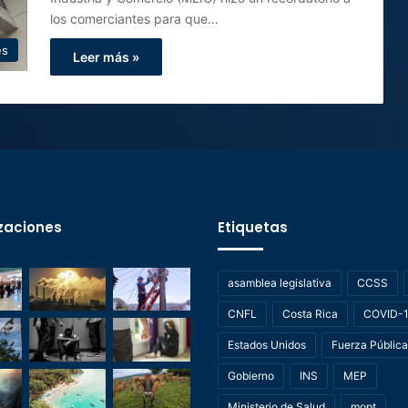
los comerciantes para que…
es
Leer más »
zaciones
Etiquetas
asamblea legislativa
CCSS
CNFL
Costa Rica
COVID-
Estados Unidos
Fuerza Pública
Gobierno
INS
MEP
Ministerio de Salud
mopt