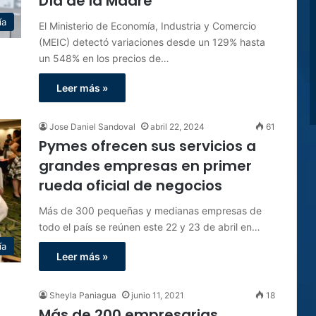
Día de la Madre
ía
El Ministerio de Economía, Industria y Comercio
(MEIC) detectó variaciones desde un 129% hasta
un 548% en los precios de…
Leer más »
Jose Daniel Sandoval
abril 22, 2024
61
Pymes ofrecen sus servicios a
grandes empresas en primer
rueda oficial de negocios
Más de 300 pequeñas y medianas empresas de
todo el país se reúnen este 22 y 23 de abril en…
ía
Leer más »
Sheyla Paniagua
junio 11, 2021
18
Más de 200 empresarias