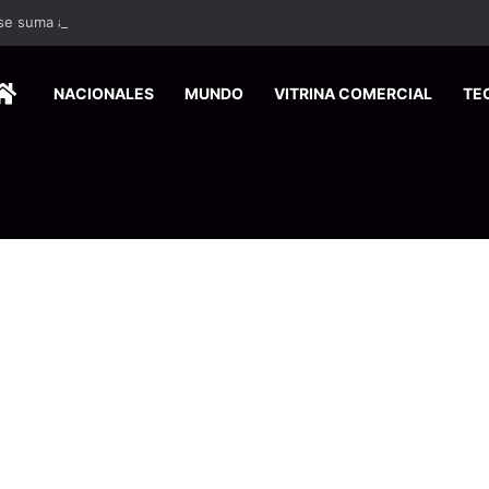
 se suma a la economía circular
HOME
NACIONALES
MUNDO
VITRINA COMERCIAL
TE