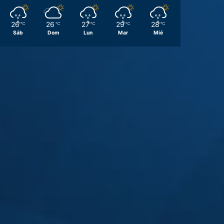
26
26
27
29
28
℃
℃
℃
℃
℃
Sáb
Dom
Lun
Mar
Mié