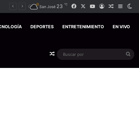
℃
Facebook
X
YouTube
23
Acceso
Publicación
Barra l
Sw
San José
CNOLOGÍA
DEPORTES
ENTRETENIMIENTO
EN VIVO
Publicación al azar
Bus
por