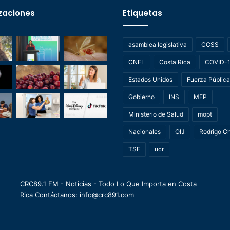
zaciones
Etiquetas
asamblea legislativa
CCSS
CNFL
Costa Rica
COVID-
Estados Unidos
Fuerza Pública
Gobierno
INS
MEP
Ministerio de Salud
mopt
Nacionales
OIJ
Rodrigo C
TSE
ucr
CRC89.1 FM - Noticias - Todo Lo Que Importa en Costa
Rica Contáctanos: info@crc891.com