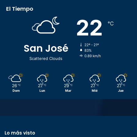
El Tiempo
22
℃
San José
22º - 21º
83%
0.89 km/h
Scattered Clouds
26
27
29
27
27
℃
℃
℃
℃
℃
Dom
Lun
Mar
Mié
Jue
Lo más visto