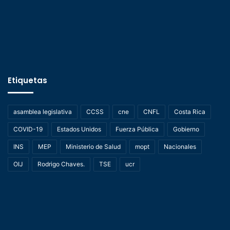
Etiquetas
asamblea legislativa
CCSS
cne
CNFL
Costa Rica
COVID-19
Estados Unidos
Fuerza Pública
Gobierno
INS
MEP
Ministerio de Salud
mopt
Nacionales
OIJ
Rodrigo Chaves.
TSE
ucr