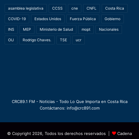
asamblea legislativa
CCSS
cne
CNFL
Costa Rica
COVID-19
Estados Unidos
Fuerza Pública
Gobierno
INS
MEP
Ministerio de Salud
mopt
Nacionales
OIJ
Rodrigo Chaves.
TSE
ucr
CRC89.1 FM - Noticias - Todo Lo Que Importa en Costa Rica
Contáctanos: info@crc891.com
© Copyright 2026, Todos los derechos reservados |
Cadena