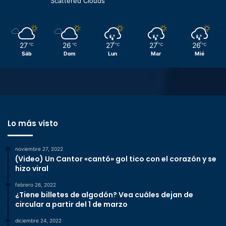
Scattered Clouds
27
26
27
27
26
℃
℃
℃
℃
℃
Sáb
Dom
Lun
Mar
Mié
Lo más visto
noviembre 27, 2022
(Video) Un Cantor «cantó» gol tico con el corazón y se
hizo viral
febrero 26, 2022
¿Tiene billetes de algodón? Vea cuáles dejan de
circular a partir del 1 de marzo
diciembre 24, 2022