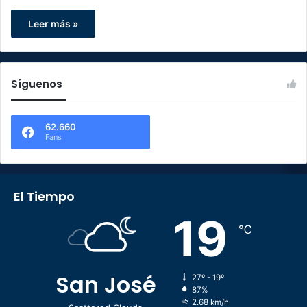
Leer más »
Síguenos
62.660
Fans
El Tiempo
19
℃
San José
27º - 19º
87%
2.68 km/h