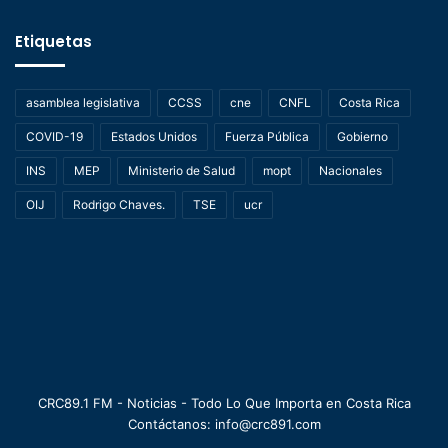
Etiquetas
asamblea legislativa
CCSS
cne
CNFL
Costa Rica
COVID-19
Estados Unidos
Fuerza Pública
Gobierno
INS
MEP
Ministerio de Salud
mopt
Nacionales
OIJ
Rodrigo Chaves.
TSE
ucr
CRC89.1 FM - Noticias - Todo Lo Que Importa en Costa Rica
Contáctanos: info@crc891.com