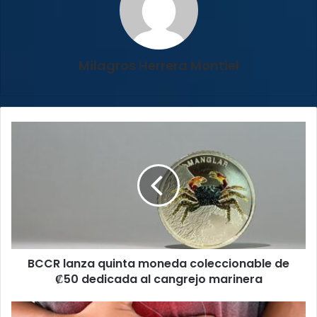
Milagros Herrera Montiel
BCCR
lanza
quinta
moneda
coleccionable
de
₡50
dedicada
al
BCCR lanza quinta moneda coleccionable de
cangrejo
marinera
₡50 dedicada al cangrejo marinera
Campaña