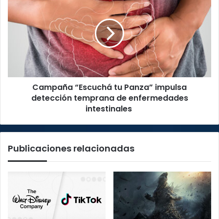
“Escuchá
tu
Panza”
impulsa
detección
temprana
de
enfermedades
Campaña “Escuchá tu Panza” impulsa
intestinales
detección temprana de enfermedades
intestinales
Publicaciones relacionadas