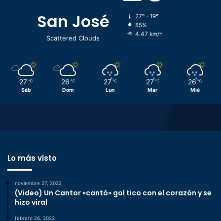
San José
27º - 19º
85%
4.47 km/h
Scattered Clouds
27
26
27
27
26
℃
℃
℃
℃
℃
Sáb
Dom
Lun
Mar
Mié
Lo más visto
noviembre 27, 2022
(Video) Un Cantor «cantó» gol tico con el corazón y se
hizo viral
febrero 26, 2022