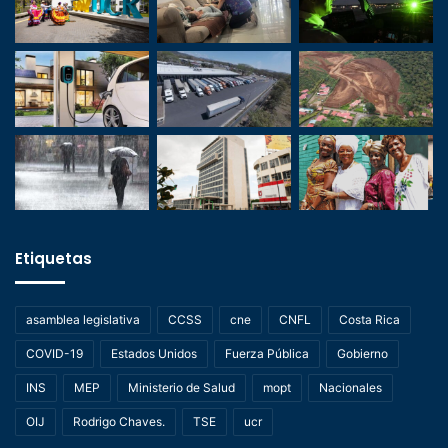
Etiquetas
asamblea legislativa
CCSS
cne
CNFL
Costa Rica
COVID-19
Estados Unidos
Fuerza Pública
Gobierno
INS
MEP
Ministerio de Salud
mopt
Nacionales
OIJ
Rodrigo Chaves.
TSE
ucr