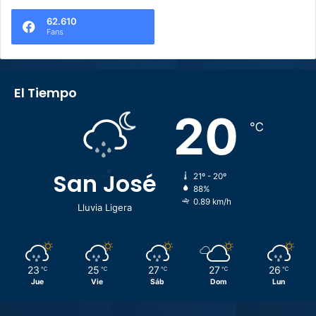
62.610
Fans
El Tiempo
20
℃
San José
21º - 20º
88%
0.89 km/h
Lluvia Ligera
23
25
27
27
26
℃
℃
℃
℃
℃
Jue
Vie
Sáb
Dom
Lun