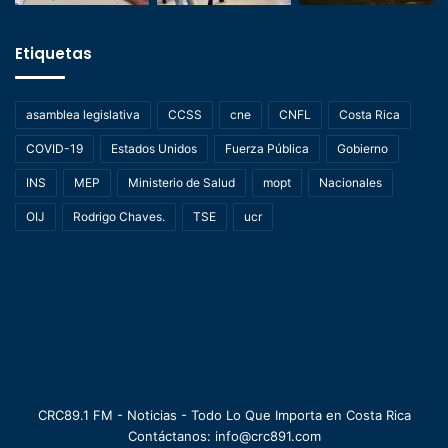
Etiquetas
asamblea legislativa
CCSS
cne
CNFL
Costa Rica
COVID-19
Estados Unidos
Fuerza Pública
Gobierno
INS
MEP
Ministerio de Salud
mopt
Nacionales
OIJ
Rodrigo Chaves.
TSE
ucr
CRC89.1 FM - Noticias - Todo Lo Que Importa en Costa Rica
Contáctanos: info@crc891.com