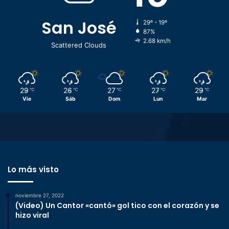
San José
29º - 19º
87%
2.68 km/h
Scattered Clouds
29
26
27
27
29
℃
℃
℃
℃
℃
Vie
Sáb
Dom
Lun
Mar
Lo más visto
noviembre 27, 2022
(Video) Un Cantor «cantó» gol tico con el corazón y se
hizo viral