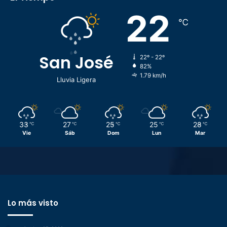
22
℃
San José
22º - 22º
82%
1.79 km/h
Lluvia Ligera
33
27
25
25
28
℃
℃
℃
℃
℃
Vie
Sáb
Dom
Lun
Mar
Lo más visto