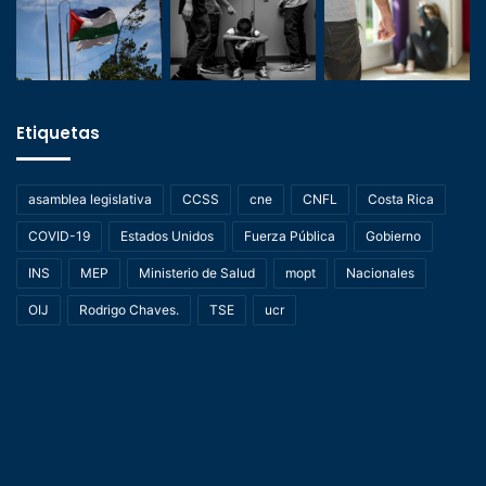
Etiquetas
asamblea legislativa
CCSS
cne
CNFL
Costa Rica
COVID-19
Estados Unidos
Fuerza Pública
Gobierno
INS
MEP
Ministerio de Salud
mopt
Nacionales
OIJ
Rodrigo Chaves.
TSE
ucr