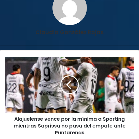
Claudia González Rojas
Alajuelense
vence
por
la
mínima
a
Sporting
mientras
Saprissa
Alajuelense vence por la mínima a Sporting
no
pasa
mientras Saprissa no pasa del empate ante
del
Puntarenas
empate