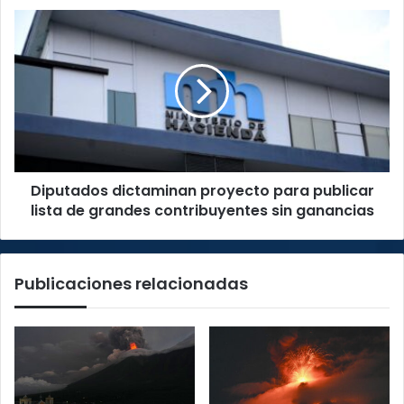
ante
Diputados
Puntarenas
dictaminan
proyecto
para
publicar
lista
de
grandes
contribuyentes
Diputados dictaminan proyecto para publicar
sin
ganancias
lista de grandes contribuyentes sin ganancias
Publicaciones relacionadas