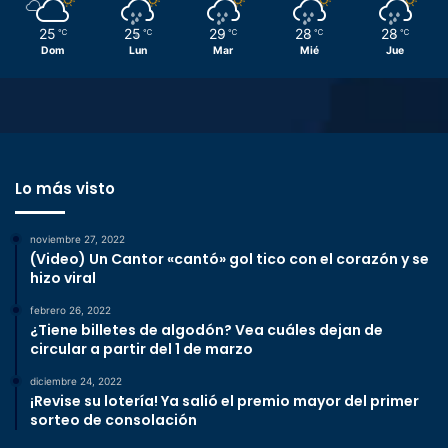
25
25
29
28
28
℃
℃
℃
℃
℃
Dom
Lun
Mar
Mié
Jue
Lo más visto
noviembre 27, 2022
(Video) Un Cantor «cantó» gol tico con el corazón y se
hizo viral
febrero 26, 2022
¿Tiene billetes de algodón? Vea cuáles dejan de
circular a partir del 1 de marzo
diciembre 24, 2022
¡Revise su lotería! Ya salió el premio mayor del primer
sorteo de consolación