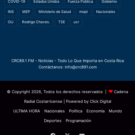
COVID-19
Estados Unidos
Fuerza Pública
Gobierno
INS
MEP
Ministerio de Salud
mopt
Nacionales
OIJ
Rodrigo Chaves.
TSE
ucr
CRC89.1 FM - Noticias - Todo Lo Que Importa en Costa Rica
Contáctanos: info@crc891.com
© Copyright 2026, Todos los derechos reservados |
Cadena
Radial Costarricense
| Powered by
Click Digital
ULTIMA HORA
Nacionales
Política
Economía
Mundo
Deportes
Programación