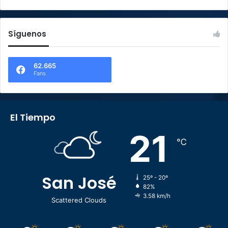
Síguenos
62.665
Fans
El Tiempo
21
℃
San José
25º - 20º
82%
3.58 km/h
Scattered Clouds