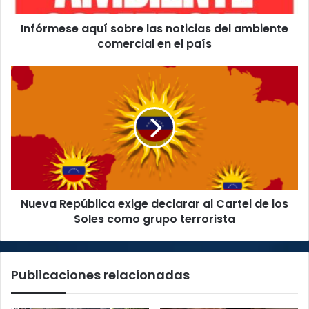
en
Infórmese aquí sobre las noticias del ambiente
el
país
comercial en el país
Nueva
República
exige
declarar
al
Cartel
de
los
Soles
Nueva República exige declarar al Cartel de los
como
grupo
Soles como grupo terrorista
terrorista
Publicaciones relacionadas