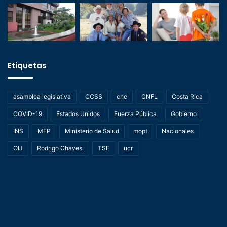
Etiquetas
asamblea legislativa
CCSS
cne
CNFL
Costa Rica
COVID-19
Estados Unidos
Fuerza Pública
Gobierno
INS
MEP
Ministerio de Salud
mopt
Nacionales
OIJ
Rodrigo Chaves.
TSE
ucr