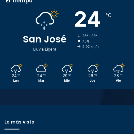
El Tiempo
24
℃
San José
26º - 23º
75%
4.92 km/h
Lluvia Ligera
24
24
29
26
28
℃
℃
℃
℃
℃
Lun
Mar
Mié
Jue
Vie
Lo más visto