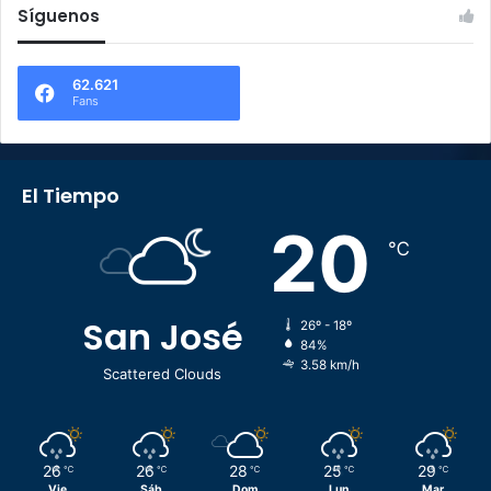
Síguenos
62.621
Fans
El Tiempo
20
℃
San José
26º - 18º
84%
3.58 km/h
Scattered Clouds
26
26
28
25
29
℃
℃
℃
℃
℃
Vie
Sáb
Dom
Lun
Mar