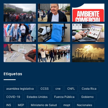
Etiquetas
asamblea legislativa
CCSS
cne
CNFL
Costa Rica
COVID-19
Estados Unidos
Fuerza Pública
Gobierno
INS
MEP
Ministerio de Salud
mopt
Nacionales