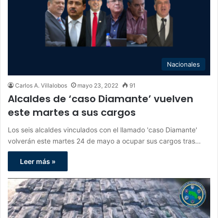
Nacionales
Carlos A. Villalobos
mayo 23, 2022
91
Alcaldes de ‘caso Diamante’ vuelven
este martes a sus cargos
Los seis alcaldes vinculados con el llamado 'caso Diamante'
volverán este martes 24 de mayo a ocupar sus cargos tras…
Leer más »