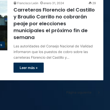
Francisco León
enero 31, 2024
29
Carreteras Florencio del Castillo
y Braulio Carrillo no cobrarán
peaje por elecciones
municipales el próximo fin de
semana
es
Las autoridades del Consejo Nacional de Vialidad
informaron que los puestos de cobro sobre las
carreteras Florencio del Castillo y…
Leer más »
Página siguiente