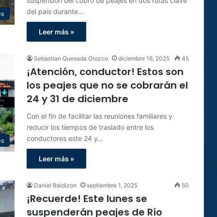
suspensión del cobro de peajes en dos rutas clave
del país durante…
es
Leer más »
Sebastian Quesada Orozco
diciembre 16, 2025
45
¡Atención, conductor! Estos son
los peajes que no se cobrarán el
24 y 31 de diciembre
Con el fin de facilitar las reuniones familiares y
reducir los tiempos de traslado entre los
conductores este 24 y…
es
Leer más »
Daniel Baldizon
septiembre 1, 2025
50
¡Recuerde! Este lunes se
suspenderán peajes de Río