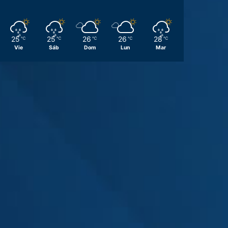
25
25
26
26
28
℃
℃
℃
℃
℃
Vie
Sáb
Dom
Lun
Mar