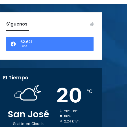
Síguenos
62.621
Fans
El Tiempo
20
℃
San José
20º - 19º
86%
2.24 km/h
Scattered Clouds