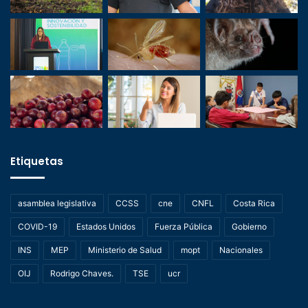
Etiquetas
asamblea legislativa
CCSS
cne
CNFL
Costa Rica
COVID-19
Estados Unidos
Fuerza Pública
Gobierno
INS
MEP
Ministerio de Salud
mopt
Nacionales
OIJ
Rodrigo Chaves.
TSE
ucr