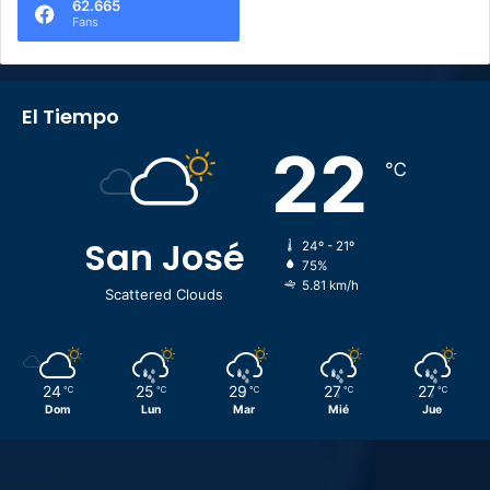
62.665
Fans
El Tiempo
22
℃
San José
24º - 21º
75%
5.81 km/h
Scattered Clouds
24
25
29
27
27
℃
℃
℃
℃
℃
Dom
Lun
Mar
Mié
Jue