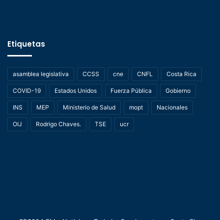
Etiquetas
asamblea legislativa
CCSS
cne
CNFL
Costa Rica
COVID-19
Estados Unidos
Fuerza Pública
Gobierno
INS
MEP
Ministerio de Salud
mopt
Nacionales
OIJ
Rodrigo Chaves.
TSE
ucr