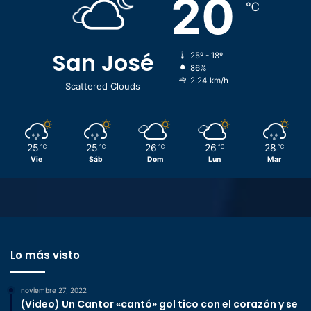
20
℃
San José
25º - 18º
86%
2.24 km/h
Scattered Clouds
25
25
26
26
28
℃
℃
℃
℃
℃
Vie
Sáb
Dom
Lun
Mar
Lo más visto
noviembre 27, 2022
(Video) Un Cantor «cantó» gol tico con el corazón y se