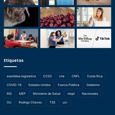
Etiquetas
asamblea legislativa
CCSS
cne
CNFL
Costa Rica
COVID-19
Estados Unidos
Fuerza Pública
Gobierno
INS
MEP
Ministerio de Salud
mopt
Nacionales
OIJ
Rodrigo Chaves.
TSE
ucr