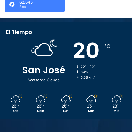
62.645
Fans
El Tiempo
20
℃
San José
22º - 20º
84%
3.58 km/h
Scattered Clouds
26
26
26
26
28
℃
℃
℃
℃
℃
Sáb
Dom
Lun
Mar
Mié