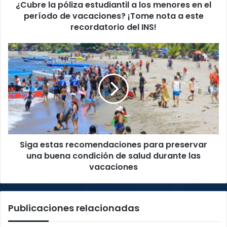
¿Cubre la póliza estudiantil a los menores en el
período
de
período de vacaciones? ¡Tome nota a este
vacaciones?
recordatorio del INS!
¡Tome
nota
Siga
a
estas
este
recomendaciones
recordatorio
para
del
preservar
INS!
una
buena
condición
de
Siga estas recomendaciones para preservar
salud
durante
una buena condición de salud durante las
las
vacaciones
vacaciones
Publicaciones relacionadas