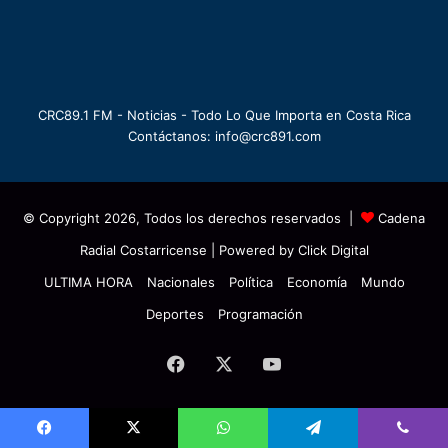
CRC89.1 FM - Noticias - Todo Lo Que Importa en Costa Rica
Contáctanos: info@crc891.com
© Copyright 2026, Todos los derechos reservados |
Cadena
Radial Costarricense
| Powered by
Click Digital
ULTIMA HORA
Nacionales
Política
Economía
Mundo
Deportes
Programación
Facebook
X
YouTube
Facebook
X
WhatsApp
Telegram
Viber