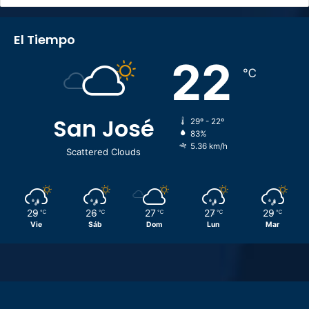
El Tiempo
22
℃
San José
29º - 22º
83%
5.36 km/h
Scattered Clouds
29
26
27
27
29
℃
℃
℃
℃
℃
Vie
Sáb
Dom
Lun
Mar