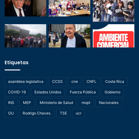
Etiquetas
asamblea legislativa
CCSS
cne
CNFL
Costa Rica
COVID-19
Estados Unidos
Fuerza Pública
Gobierno
INS
MEP
Ministerio de Salud
mopt
Nacionales
OIJ
Rodrigo Chaves.
TSE
ucr