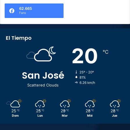
62.665
Fans
El Tiempo
20
℃
San José
25º - 20º
81%
6.26 km/h
Scattered Clouds
25
25
29
28
28
℃
℃
℃
℃
℃
Dom
Lun
Mar
Mié
Jue