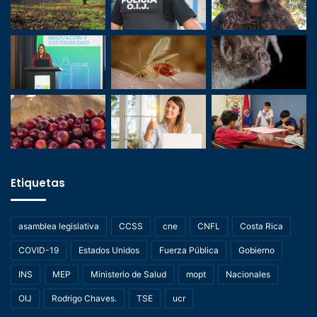
Etiquetas
asamblea legislativa
CCSS
cne
CNFL
Costa Rica
COVID-19
Estados Unidos
Fuerza Pública
Gobierno
INS
MEP
Ministerio de Salud
mopt
Nacionales
OIJ
Rodrigo Chaves.
TSE
ucr