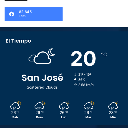
62.645
Fans
El Tiempo
20
℃
San José
21º - 19º
86%
3.58 km/h
Scattered Clouds
26
26
26
26
28
℃
℃
℃
℃
℃
Sáb
Dom
Lun
Mar
Mié