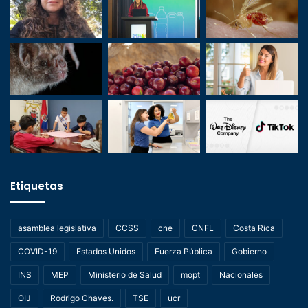
Etiquetas
asamblea legislativa
CCSS
cne
CNFL
Costa Rica
COVID-19
Estados Unidos
Fuerza Pública
Gobierno
INS
MEP
Ministerio de Salud
mopt
Nacionales
OIJ
Rodrigo Chaves.
TSE
ucr