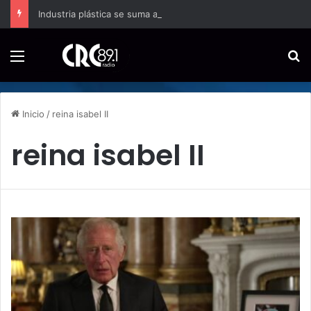
Industria plástica se suma a la economía circular
Menú
B
Inicio
/
reina isabel II
reina isabel II