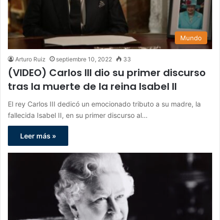
Mundo
Arturo Ruiz
septiembre 10, 2022
33
(VIDEO) Carlos III dio su primer discurso
tras la muerte de la reina Isabel II
El rey Carlos III dedicó un emocionado tributo a su madre, la
fallecida Isabel II, en su primer discurso al…
Leer más »