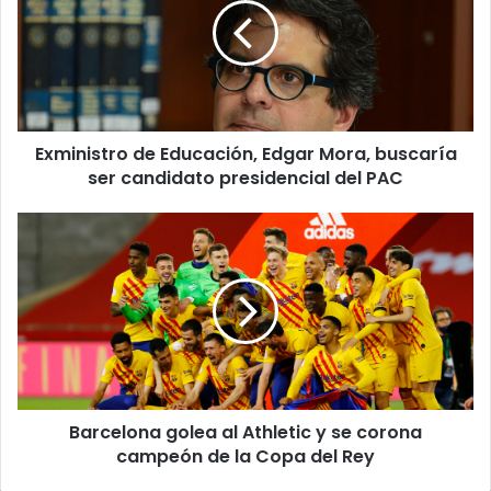
Edgar
Mora,
buscaría
ser
candidato
presidencial
Exministro de Educación, Edgar Mora, buscaría
del
PAC
ser candidato presidencial del PAC
Barcelona
golea
al
Athletic
y
se
corona
campeón
de
Barcelona golea al Athletic y se corona
la
Copa
campeón de la Copa del Rey
del