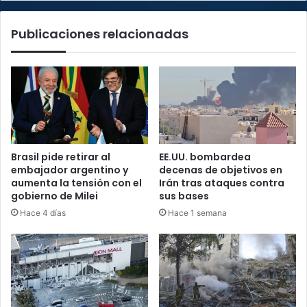
Rey
Publicaciones relacionadas
Brasil pide retirar al
EE.UU. bombardea
embajador argentino y
decenas de objetivos en
aumenta la tensión con el
Irán tras ataques contra
gobierno de Milei
sus bases
Hace 4 días
Hace 1 semana