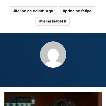
felipe de edimburgo
principe felipe
reina isabel II
P S
Exministro
de
Educación,