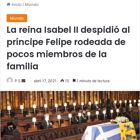
Inicio
/
Mundo
Mundo
La reina Isabel II despidió al
príncipe Felipe rodeada de
pocos miembros de la
familia
Send
P S
abril 17, 2021
15
1 minuto de lectura
an
email