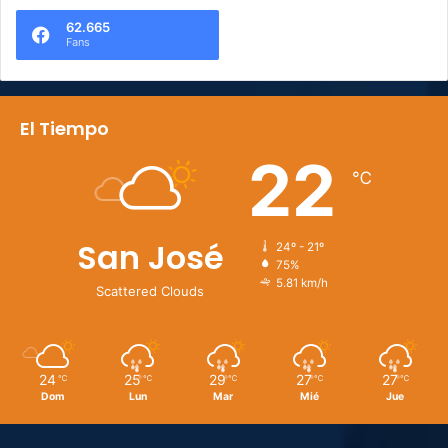
62.665
Fans
El Tiempo
22
℃
San José
24º - 21º
75%
5.81 km/h
Scattered Clouds
24
25
29
27
27
℃
℃
℃
℃
℃
Dom
Lun
Mar
Mié
Jue