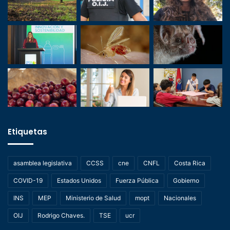
Etiquetas
asamblea legislativa
CCSS
cne
CNFL
Costa Rica
COVID-19
Estados Unidos
Fuerza Pública
Gobierno
INS
MEP
Ministerio de Salud
mopt
Nacionales
OIJ
Rodrigo Chaves.
TSE
ucr