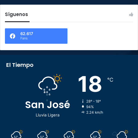
Síguenos
62.617
Fans
El Tiempo
18
℃
San José
28º - 18º
94%
2.24 km/h
Lluvia Ligera