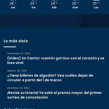
28
25
24
26
25
℃
℃
℃
℃
℃
Jue
Vie
Sáb
Dom
Lun
Lo más visto
noviembre 27, 2022
(Video) Un Cantor «cantó» gol tico con el corazón y se
hizo viral
febrero 26, 2022
¿Tiene billetes de algodón? Vea cuáles dejan de
circular a partir del 1 de marzo
diciembre 24, 2022
¡Revise su lotería! Ya salió el premio mayor del primer
sorteo de consolación