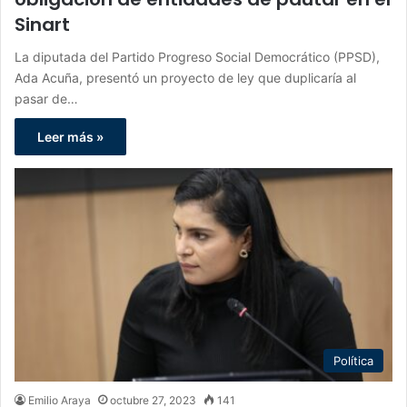
Sinart
La diputada del Partido Progreso Social Democrático (PPSD),
Ada Acuña, presentó un proyecto de ley que duplicaría al
pasar de…
Leer más »
Política
Emilio Araya
octubre 27, 2023
141