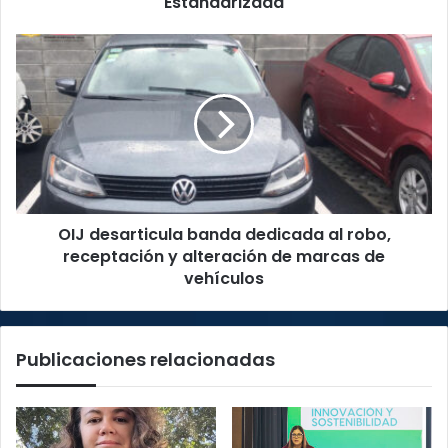
Estandarizada
la
Prueba
OIJ
Nacional
desarticula
Estandarizada
banda
dedicada
al
robo,
receptación
y
alteración
OIJ desarticula banda dedicada al robo,
de
marcas
receptación y alteración de marcas de
de
vehículos
vehículos
Publicaciones relacionadas