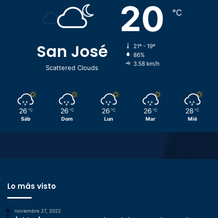
20
℃
San José
21º - 19º
86%
3.58 km/h
Scattered Clouds
26
26
26
26
28
℃
℃
℃
℃
℃
Sáb
Dom
Lun
Mar
Mié
Lo más visto
noviembre 27, 2022