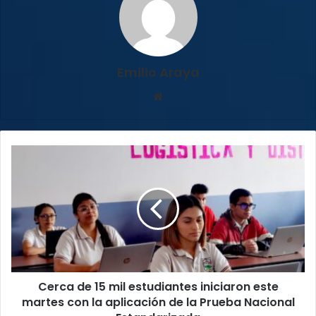
Emilio Araya
Sitio
web
Cerca
de
15
mil
estudiantes
iniciaron
este
martes
con
Cerca de 15 mil estudiantes iniciaron este
la
aplicación
martes con la aplicación de la Prueba Nacional
de