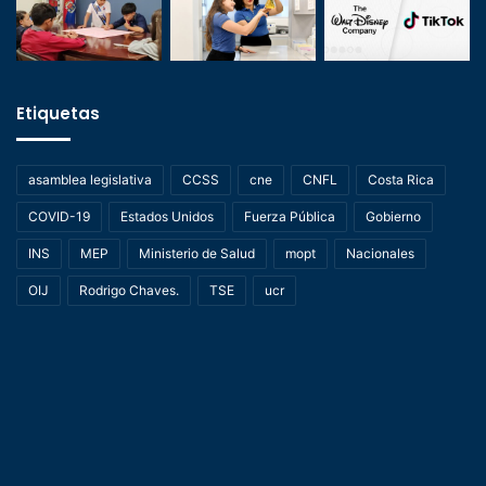
Etiquetas
asamblea legislativa
CCSS
cne
CNFL
Costa Rica
COVID-19
Estados Unidos
Fuerza Pública
Gobierno
INS
MEP
Ministerio de Salud
mopt
Nacionales
OIJ
Rodrigo Chaves.
TSE
ucr