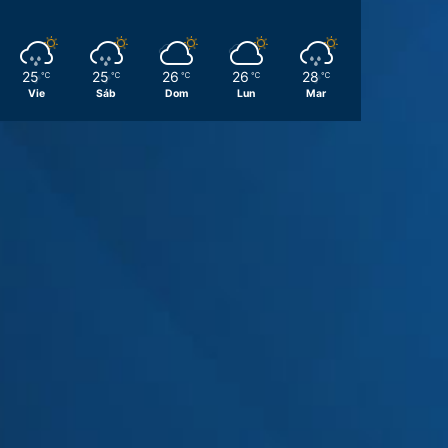
25
25
26
26
28
℃
℃
℃
℃
℃
Vie
Sáb
Dom
Lun
Mar