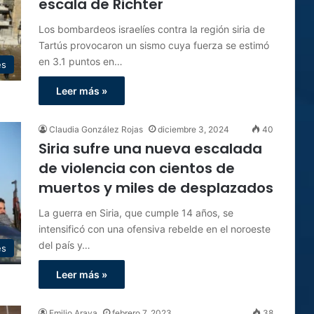
escala de Richter
Los bombardeos israelíes contra la región siria de
Tartús provocaron un sismo cuya fuerza se estimó
en 3.1 puntos en…
es
Leer más »
Claudia González Rojas
diciembre 3, 2024
40
Siria sufre una nueva escalada
de violencia con cientos de
muertos y miles de desplazados
La guerra en Siria, que cumple 14 años, se
intensificó con una ofensiva rebelde en el noroeste
del país y…
es
Leer más »
Emilio Araya
febrero 7, 2023
38