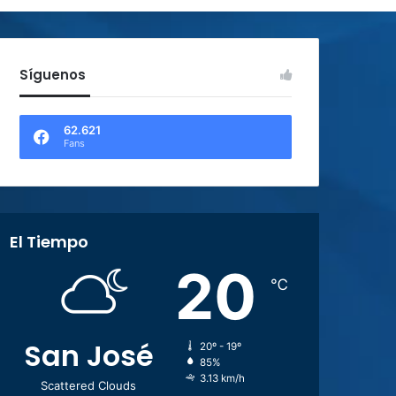
Síguenos
62.621
Fans
El Tiempo
20
℃
San José
20º - 19º
85%
3.13 km/h
Scattered Clouds