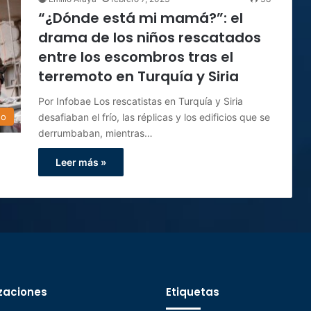
“¿Dónde está mi mamá?”: el
drama de los niños rescatados
entre los escombros tras el
terremoto en Turquía y Siria
Por Infobae Los rescatistas en Turquía y Siria
desafiaban el frío, las réplicas y los edificios que se
do
derrumbaban, mientras…
Leer más »
zaciones
Etiquetas