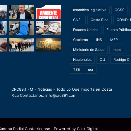
asamblea legislativa
CCSS
CNFL
Costa Rica
COVID-
Estados Unidos
Fuerza Pública
Gobierno
INS
MEP
Ministerio de Salud
mopt
Nacionales
OIJ
Rodrigo C
TSE
ucr
CRC89.1 FM - Noticias - Todo Lo Que Importa en Costa
Rica Contáctanos: info@crc891.com
Cadena Radial Costarricense
| Powered by
Click Digital