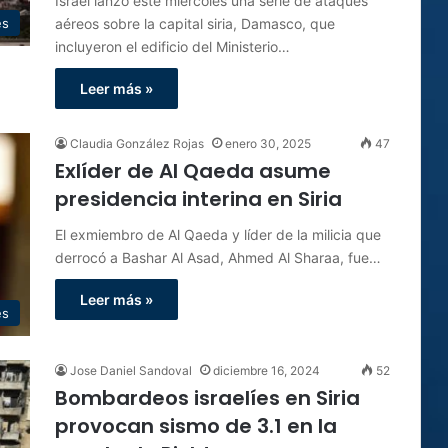
Israel lanzó este miércoles una serie de ataques
aéreos sobre la capital siria, Damasco, que
es
incluyeron el edificio del Ministerio…
Leer más »
Claudia González Rojas
enero 30, 2025
47
Exlíder de Al Qaeda asume
presidencia interina en Siria
El exmiembro de Al Qaeda y líder de la milicia que
derrocó a Bashar Al Asad, Ahmed Al Sharaa, fue…
Leer más »
es
Jose Daniel Sandoval
diciembre 16, 2024
52
Bombardeos israelíes en Siria
provocan sismo de 3.1 en la