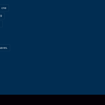
cne
19
haves.