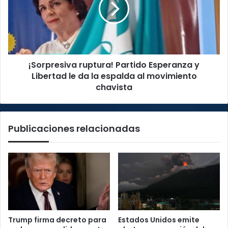
y
Libertad
le
da
la
¡Sorpresiva ruptura! Partido Esperanza y
espalda
al
Libertad le da la espalda al movimiento
movimiento
chavista
chavista
Publicaciones relacionadas
Trump firma decreto para
Estados Unidos emite