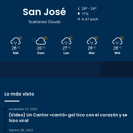
San José
26º - 24º
77%
4.47 km/h
Scattered Clouds
26
26
27
29
28
℃
℃
℃
℃
℃
Sáb
Dom
Lun
Mar
Mié
Lo más visto
noviembre 27, 2022
(Video) Un Cantor «cantó» gol tico con el corazón y se
hizo viral
febrero 26, 2022