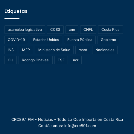
Etiquetas
asamblea legislativa
CCSS
cne
CNFL
Costa Rica
COVID-19
Estados Unidos
Fuerza Pública
Gobierno
INS
MEP
Ministerio de Salud
mopt
Nacionales
OIJ
Rodrigo Chaves.
TSE
ucr
CRC89.1 FM - Noticias - Todo Lo Que Importa en Costa Rica
Contáctanos: info@crc891.com